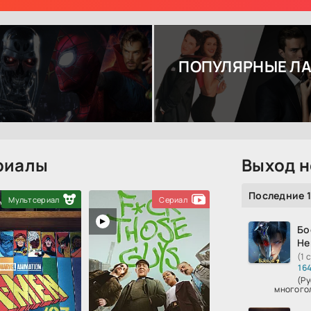
ПОПУЛЯРНЫЕ Л
риалы
Выход н
Последние 
Мультсериал
Сериал
Бо
Не
(1 
16
(Ру
многого