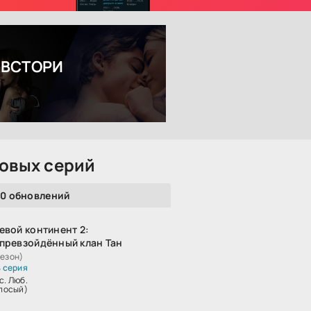
АВСТОРИ
овых серий
10 обновлений
евой континент 2:
превзойдённый клан Тан
сезон)
4 серия
с. Люб.
лосый)