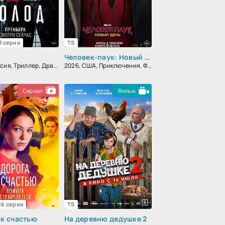
 3 серия
TS
Человек-паук: Новый день
2026, Россия, Триллер, Драма
2026, США, Приключения, Фантастика, Фэнтези, Боевик
Сериал
Фильм
 16 серия
TS
 к счастью
На деревню дедушке 2