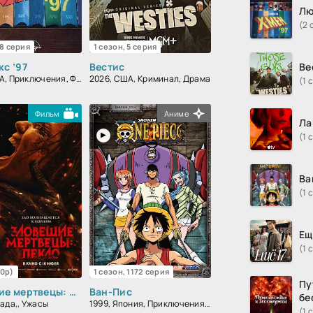
Лю
(2 
 8 серия
1 сезон, 5 серия
с ’97
Вестис
Ве
2024, США, Приключения, Фантастика, Фэнтези, Семейный, Боевик
2026, США, Криминал, Драма
(1 
Фильм
Аниме
Ла
(1 
Ва
(1 
Ещ
(1 
80p)
1 сезон, 1172 серия
Пу
Зловещие мертвецы: Пекло
Ван-Пис
бе
ада,, Ужасы
1999, Япония, Приключения, Фэнтези, Комедия, Боевик, Зарубежный, Мелодрама, Драма
(1 