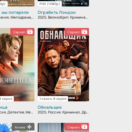
80p)
FHD (1080p)
о мы потеряли
Ограбить Лондон
2026, Испания, Мелодрама, Драма
2025, Великобрит, Криминал, Детектив, Боевик, Триллер
Сериал
Сериал
 8 серия
1 сезон, 8 серия
ица
Обнальщик
2021, Россия, Детектив, Мелодрама, Драма
2025, Россия, Криминал, Драма
Аниме
Сериал