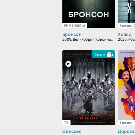
FHD (1080p)
1 сезон,
Бронсон
Холод
2009, Великобрит, Криминал, Биографический, Боевик, Зарубежный, Драма
Фильм
TS
1 сезон,
Одиссея
Дорога