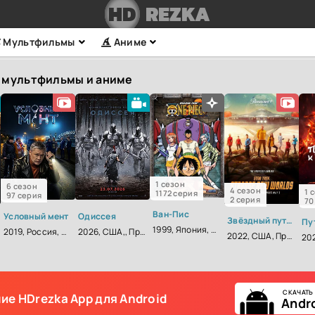
HD
REZKA
Мультфильмы
Аниме
 мультфильмы и аниме
1 сезон
6 сезон
4 сезон
1 
1172 серия
97 серия
2 серия
70
Ван-Пис
Условный мент
Одиссея
Звёздный путь: Странные новые миры
1999, Япония, Приключения, Фэнтези, Комедия, Боевик, Зарубежный, Мелодрама, Драма
2019, Россия, Детектив
2026, США,, Приключения, Фэнтези, Боевик
2022, США, Приключения, Фантастика, Боевик
СКАЧАТЬ
ние
HDrezka App для Android
Andr