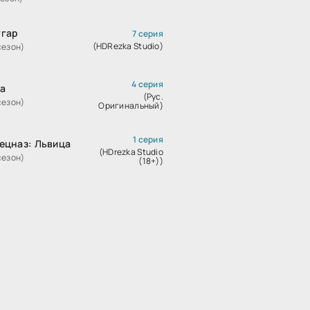
гар
7 серия
(HDRezka Studio)
сезон)
4 серия
а
(Рус.
сезон)
Оригинальный)
1 серия
ецназ: Львица
(HDrezka Studio
сезон)
(18+))