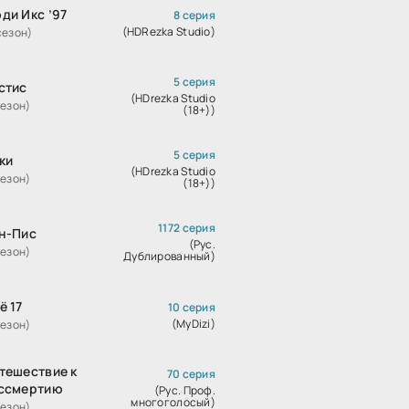
ди Икс ’97
8 серия
(HDRezka Studio)
сезон)
5 серия
стис
(HDrezka Studio
сезон)
(18+))
5 серия
ки
(HDrezka Studio
сезон)
(18+))
1172 серия
н-Пис
(Рус.
сезон)
Дублированный)
ё 17
10 серия
(MyDizi)
сезон)
тешествие к
70 серия
ссмертию
(Рус. Проф.
многоголосый)
сезон)