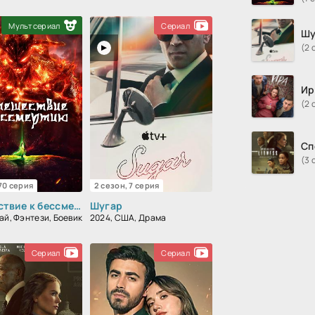
Мультсериал
Сериал
Шу
(2 
Ир
(2 
Сп
(3 
 70 серия
2 сезон, 7 серия
Путешествие к бессмертию
Шугар
ай, Фэнтези, Боевик
2024, США, Драма
Сериал
Сериал