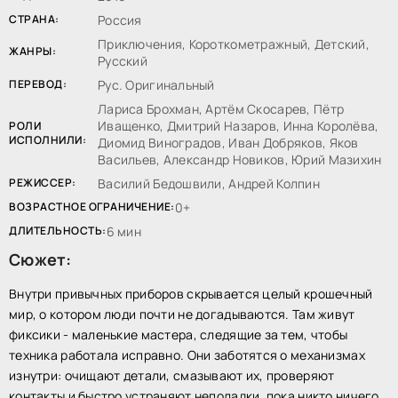
СТРАНА:
Россия
Приключения, Короткометражный, Детский,
ЖАНРЫ:
Русский
ПЕРЕВОД:
Рус. Оригинальный
Лариса Брохман, Артём Скосарев, Пётр
Иващенко, Дмитрий Назаров, Инна Королёва,
РОЛИ
ИСПОЛНИЛИ:
Диомид Виноградов, Иван Добряков, Яков
Васильев, Александр Новиков, Юрий Мазихин
РЕЖИССЕР:
Василий Бедошвили, Андрей Колпин
ВОЗРАСТНОЕ ОГРАНИЧЕНИЕ:
0+
ДЛИТЕЛЬНОСТЬ:
6 мин
Сюжет:
Внутри привычных приборов скрывается целый крошечный
мир, о котором люди почти не догадываются. Там живут
фиксики - маленькие мастера, следящие за тем, чтобы
техника работала исправно. Они заботятся о механизмах
изнутри: очищают детали, смазывают их, проверяют
контакты и быстро устраняют неполадки, пока никто ничего