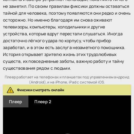
не заметил. По своим правилам фиксики должны оставаться
тайной для человека, поэтому появляются они редко и очень
осторожно. Но именно благодаря им снова оживают
телевизоры, компьютеры, холодильники и другие
устройства, которые вдруг перестали слушаться. Иногда
достаточно лёгкого удара по корпусу, чтобы прибор
заработал, и в этом есть заслуга незаметного помощника.
История открывает зрителю жизнь этих трудолюбивых
существ, их повседневные заботы, важную работу и тайну
существования рядом с людьми.
Плеер работает на телефонах и планшетах под управлением андроид
(Android), и на iPhone, iPad с системой iOS.
Фиксики смотреть онлайн
Плеер
Плеер 2