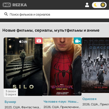
HD
REZKA
Новые фильмы, сериалы, мультфильмы и аниме
3 сезон
5 серия
Одиссея
Человек-паук: Новый день
Бункер
2026, США, Приключения, Фантастика, Фэнтези, Боевик
2023, США, Фантастика, Триллер, Драма