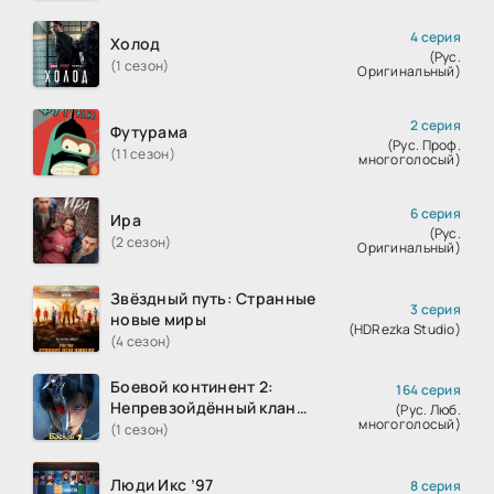
4 серия
Холод
(Рус.
(1 сезон)
Оригинальный)
2 серия
Футурама
(Рус. Проф.
(11 сезон)
многоголосый)
6 серия
Ира
(Рус.
(2 сезон)
Оригинальный)
Звёздный путь: Странные
3 серия
новые миры
(HDRezka Studio)
(4 сезон)
Боевой континент 2:
164 серия
Непревзойдённый клан
(Рус. Люб.
многоголосый)
Тан
(1 сезон)
Люди Икс ’97
8 серия