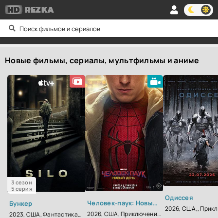
HD
REZKA
Новые фильмы, сериалы, мультфильмы и аниме
3 сезон
5 серия
Одиссея
Человек-паук: Новый день
Бункер
2026, США, Приключения, Фантастика, Фэнтези, Боевик
2023, США, Фантастика, Триллер, Драма