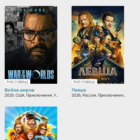
FHD (1080p)
FHD (1080p)
Война миров
Левша
2025, США, Приключения, Ужасы, Фантастика, Триллер, Драма
2026, Россия, Приключения, Фантастика