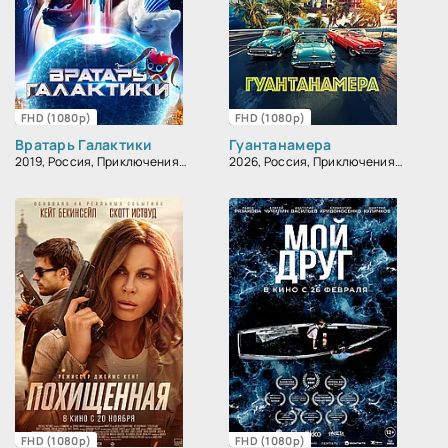
FHD (1080p)
FHD (1080p)
Вратарь Галактики
Гуантанамера
2019, Россия, Приключения, Фантастика, Русский, Боевик
2026, Россия, Приключения, Боевик
FHD (1080p)
FHD (1080p)