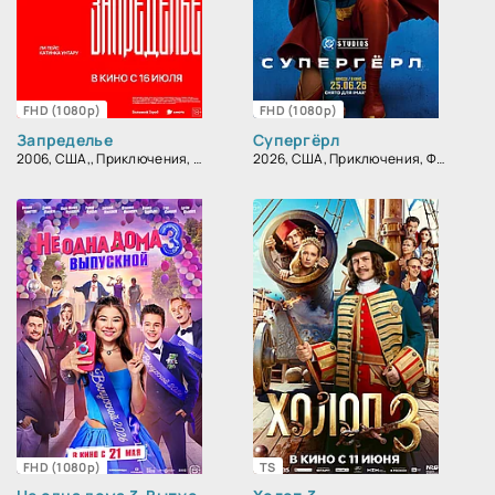
FHD (1080p)
FHD (1080p)
Запределье
Супергёрл
2006, США,, Приключения, Фэнтези, Драма
2026, США, Приключения, Фантастика, Боевик, Драма
FHD (1080p)
TS