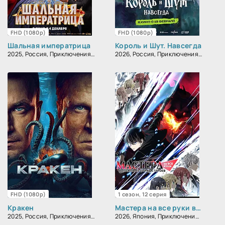
FHD (1080p)
FHD (1080p)
Шальная императрица
Король и Шут. Навсегда
2025, Россия, Приключения, Фэнтези, Комедия
2026, Россия, Приключения, Фэнтези, Комедия, Драма
FHD (1080p)
1 сезон, 12 серия
Кракен
Мастера на все руки выгнали из отряда героев
2025, Россия, Приключения, Фантастика, Боевик
2026, Япония, Приключения, Фэнтези, Боевик, Мультфильм, Аниме