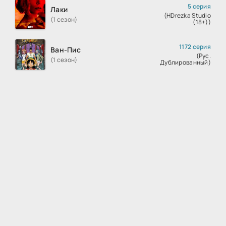
5 серия
Лаки
(HDrezka Studio
(1 сезон)
(18+))
1172 серия
Ван-Пис
(Рус.
(1 сезон)
Дублированный)