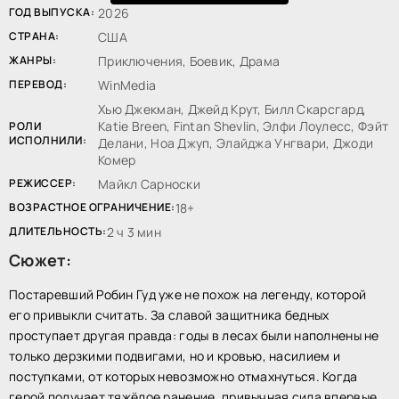
ГОД ВЫПУСКА:
2026
СТРАНА:
США
ЖАНРЫ:
Приключения, Боевик, Драма
ПЕРЕВОД:
WinMedia
Хью Джекман, Джейд Крут, Билл Скарсгард,
Katie Breen, Fintan Shevlin, Элфи Лоулесс, Фэйт
РОЛИ
ИСПОЛНИЛИ:
Делани, Ноа Джуп, Элайджа Унгвари, Джоди
Комер
РЕЖИССЕР:
Майкл Сарноски
ВОЗРАСТНОЕ ОГРАНИЧЕНИЕ:
18+
ДЛИТЕЛЬНОСТЬ:
2 ч 3 мин
Сюжет:
Постаревший Робин Гуд уже не похож на легенду, которой
его привыкли считать. За славой защитника бедных
проступает другая правда: годы в лесах были наполнены не
только дерзкими подвигами, но и кровью, насилием и
поступками, от которых невозможно отмахнуться. Когда
герой получает тяжёлое ранение, привычная сила впервые