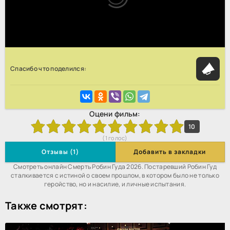
Спасибо что поделился:
Оцени фильм:
3
4
5
6
7
8
9
10
10
(
1
голос)
Отзывы (1)
Добавить в закладки
Смотреть онлайн Смерть Робин Гуда 2026. Постаревший Робин Гуд
сталкивается с истиной о своем прошлом, в котором было не только
геройство, но и насилие, и личные испытания.
Также смотрят: