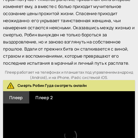
изменяет ему, а вместе с болью приходит мучительное
осознание цены прожитой жизни. Спасение приходит
неожиданно: его укрывает таинственная женщина, чьи
намерения остаются неясными. Оказавшись между жизнью и
смертью, Робин вынужден не только бороться за
выздоровление, но и заново взглянуть на собственное
прошлое. Вдали от прежних битв он сталкивается с виной,
страхом и воспоминаниями, которые превращают его
последние испытания в мрачный и личный путь к расплате.
Плеер работает на телефонах и планшетах под управлением андроид
(Android), и на iPhone, iPad с системой iOS.
Смерть Робин Гуда смотреть онлайн
Плеер
Плеер 2