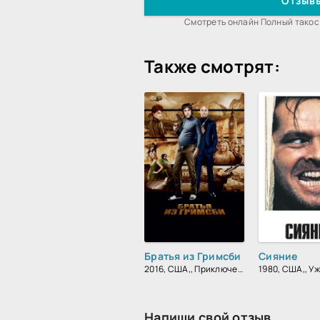
Отзывы
Смотреть онлайн Полный такос 
Также смотрят:
Братья из Гримсби
Сияние
2016, США,, Приключения, Комедия, Боевик, Зарубежный
Напиши свой отзыв