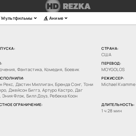
HD
REZKA
Мультфильмы
Аниме
ЫПУСКА:
СТРАНА:
США
:
ПЕРЕВОД:
ючения, Фантастика, Комедия, Боевик
MOYGOLOS
ИСПОЛНИЛИ:
РЕЖИССЕР:
 Рекс, Дастин Миллиган, Бренда Сонг, Тони
Michael Kvamme
ро, Джейсон Биггз, Артуро Кастро, Даг
 Эния Флэк, Билл Доуз, Ребекка Коон
СТНОЕ ОГРАНИЧЕНИЕ:
ДЛИТЕЛЬНОСТЬ:
1 ч 28 мин