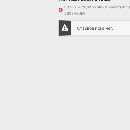
Отзывы, содержащие ненорматив
забанены!
Отзывов пока нет.
HDREZKA смотреть онлайн
Все фильмы
HDREZKA
© 2015 - 2026 