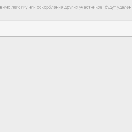
ную лексику или оскорбления других участников, будут удален
Комедийные
Полный такос
HDREZKA