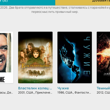
 (0)
Добавить
2026. Два брата отправляются в путешествие, сталкиваясь с паранойей и
переосмыслить привычный мир.
Властелин колец: Братство кольца
Чужие
1980, США,, Ужасы, Детектив, Триллер, Зарубежный, Драма
2001, США,, Приключения, Фэнтези, Боевик, Зарубежный
1986, США,, Фантастика, Боевик, Триллер, Зарубежный