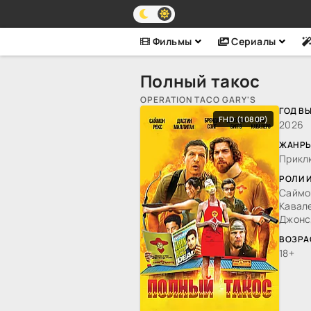
Фильмы
Сериалы
Полный такос
OPERATION TACO GARY'S
ГОД В
FHD (1080P)
2026
ЖАНРЫ
Прикл
РОЛИ 
Саймон
Кавале
Джонс,
ВОЗРА
18+