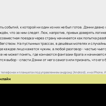
пь событий, к которой ни один из них не был готов. Дэнни давно
дён, что за ним следят. Люк, напротив, привык доверять логик
совместная поездка через страну начинается как попытка разо
егством. На пустынных трассах, в дешёвых мотелях и случайны
где каждое лицо кажется чужим, а любой разговор - частью чье
же не может понять, где кончаются фантазии брата и начинаетс
ся выбор - спасти Дэнни от него самого или признать, что его
телефонах и планшетах под управлением андроид (Android), и на iPhone, i
онлайн