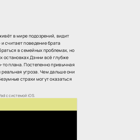
 живёт в мире подозрений, видит
е и считает поведение брата
браться в семейных проблемах, но
х остановках Дэнни всё глубже
го-то плана. Постепенно привычная
я реальная угроза. Чем дальше они
 безумные страхи могут оказаться
Pad с системой iOS.