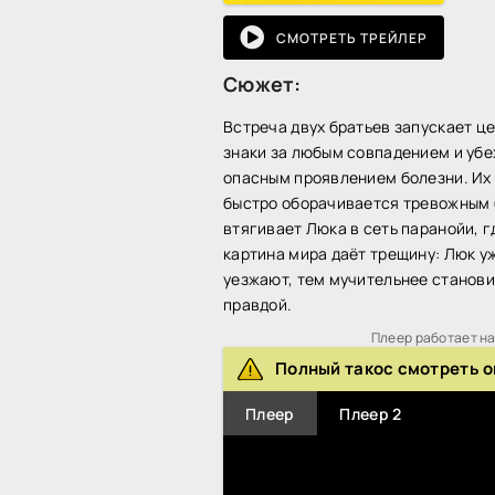
СМОТРЕТЬ ТРЕЙЛЕР
Сюжет:
Встреча двух братьев запускает це
знаки за любым совпадением и убеж
опасным проявлением болезни. Их 
быстро оборачивается тревожным б
втягивает Люка в сеть паранойи, 
картина мира даёт трещину: Люк у
уезжают, тем мучительнее становит
правдой.
Плеер работает на 
Полный такос смотреть 
Плеер
Плеер 2