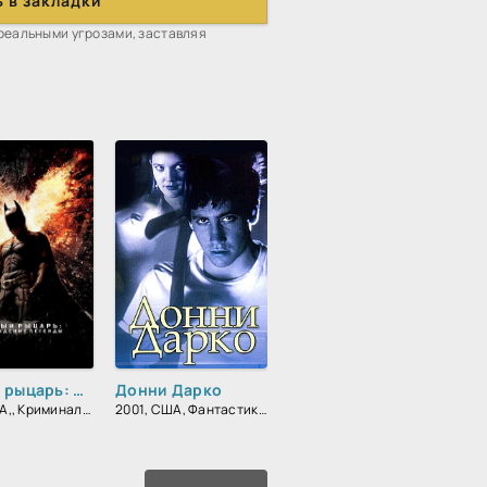
 в закладки
 реальными угрозами, заставляя
Темный рыцарь: Возрождение легенды
Донни Дарко
2012, США,, Криминал, Фантастика, Боевик, Триллер, Зарубежный, Драма
2001, США, Фантастика, Детектив, Триллер, Зарубежный, Драма