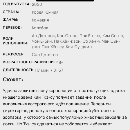
ГОД ВЫПУСКА:
2020
СТРАНА:
Корея Южная
ЖАНРЫ:
Комедия
ПЕРЕВОД:
Колобок
Ан Джэ-хон, Кан Со-ра, Пак Ён-гю, Ким Сон-о,
РОЛИ
Чон Ё-бин, Пак Хёк-квон, Со Хён-у, Чан Сын-
ИСПОЛНИЛИ:
джо, Пак Хён-су, Ким Су-джин
РЕЖИССЕР:
Сон Джэ-гон
ВОЗРАСТНОЕ ОГРАНИЧЕНИЕ:
18+
ДЛИТЕЛЬНОСТЬ:
117 мин. / 01:57
Сюжет:
Удачно защитив главу корпорации от протестующих, адвокат
низшего звена Кан Тхэ-су получает задание, после
выполнения которого его ждёт повышение. Теперь он -
директор недавно купленного корпорацией убыточного
зоопарка, у которого самых популярных животных забрали за
долги. Но Тхэ-су сдаваться не собирается и убеждает