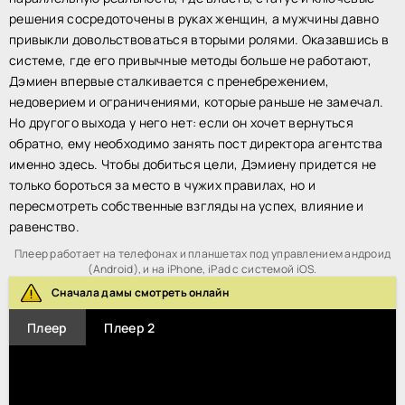
решения сосредоточены в руках женщин, а мужчины давно
привыкли довольствоваться вторыми ролями. Оказавшись в
системе, где его привычные методы больше не работают,
Дэмиен впервые сталкивается с пренебрежением,
недоверием и ограничениями, которые раньше не замечал.
Но другого выхода у него нет: если он хочет вернуться
обратно, ему необходимо занять пост директора агентства
именно здесь. Чтобы добиться цели, Дэмиену придется не
только бороться за место в чужих правилах, но и
пересмотреть собственные взгляды на успех, влияние и
равенство.
Плеер работает на телефонах и планшетах под управлением андроид
(Android), и на iPhone, iPad с системой iOS.
Сначала дамы смотреть онлайн
Плеер
Плеер 2