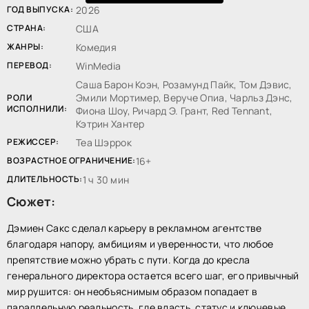
ГОД ВЫПУСКА:
2026
СТРАНА:
США
ЖАНРЫ:
Комедия
ПЕРЕВОД:
WinMedia
Саша Барон Коэн, Розамунд Пайк, Том Дэвис,
Эмили Мортимер, Веруче Опиа, Чарльз Дэнс,
РОЛИ
ИСПОЛНИЛИ:
Фиона Шоу, Ричард Э. Грант, Red Tennant,
Кэтрин Хантер
РЕЖИССЕР:
Теа Шэррок
ВОЗРАСТНОЕ ОГРАНИЧЕНИЕ:
16+
ДЛИТЕЛЬНОСТЬ:
1 ч 30 мин
Сюжет:
Дэмиен Сакс сделал карьеру в рекламном агентстве
благодаря напору, амбициям и уверенности, что любое
препятствие можно убрать с пути. Когда до кресла
генерального директора остается всего шаг, его привычный
мир рушится: он необъяснимым образом попадает в
параллельную реальность, где власть, статус и ключевые