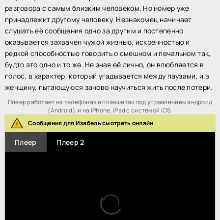
разговора с самым близким человеком. Но номер уже
принадлежит другому человеку. Незнакомец начинает
слушать её сообщения одно за другим и постепенно
оказывается захвачен чужой жизнью, искренностью и
редкой способностью говорить о смешном и печальном так,
будто это одно и то же. Не зная её лично, он влюбляется в
голос, в характер, который угадывается между паузами, и в
женщину, пытающуюся заново научиться жить после потери.
Плеер работает на телефонах и планшетах под управлением андроид
(Android), и на iPhone, iPad с системой iOS.
Сообщения для Изабель смотреть онлайн
Плеер
Плеер 2