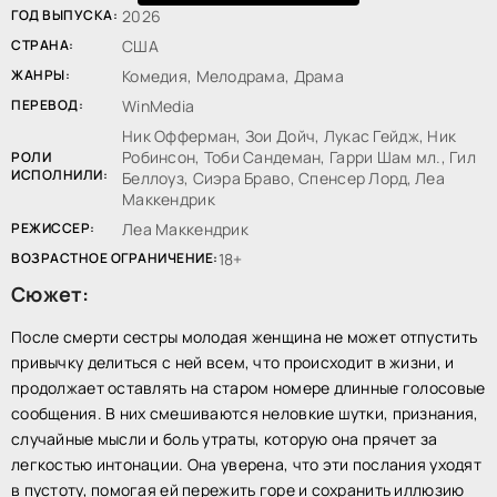
ГОД ВЫПУСКА:
2026
СТРАНА:
США
ЖАНРЫ:
Комедия, Мелодрама, Драма
ПЕРЕВОД:
WinMedia
Ник Офферман, Зои Дойч, Лукас Гейдж, Ник
Робинсон, Тоби Сандеман, Гарри Шам мл., Гил
РОЛИ
ИСПОЛНИЛИ:
Беллоуз, Сиэра Браво, Спенсер Лорд, Леа
Маккендрик
РЕЖИССЕР:
Леа Маккендрик
ВОЗРАСТНОЕ ОГРАНИЧЕНИЕ:
18+
Сюжет:
После смерти сестры молодая женщина не может отпустить
привычку делиться с ней всем, что происходит в жизни, и
продолжает оставлять на старом номере длинные голосовые
сообщения. В них смешиваются неловкие шутки, признания,
случайные мысли и боль утраты, которую она прячет за
легкостью интонации. Она уверена, что эти послания уходят
в пустоту, помогая ей пережить горе и сохранить иллюзию