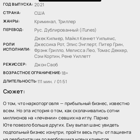
ГОД ВЫПУСКА:
2021
СТРАНА:
США
ЖАНРЫ:
Криминал, Триллер
ПЕРЕВОД:
Рус. Дублированный (iTunes)
Джек Килмер, Майкл Кеннет Уильямс,
Джессика Рот, Элис Энглерт, Питер Грин,
РОЛИ
ИСПОЛНИЛИ:
Фрэнк Грилло, Мелисса Лео, Томас Деккер,
Сэм Кортин, Рене Уиллетт
РЕЖИССЕР:
Джон Своб
ВОЗРАСТНОЕ ОГРАНИЧЕНИЕ:
18+
ДЛИТЕЛЬНОСТЬ:
111 мин. / 01:51
Сюжет:
О том, что наркоторговля — прибыльный бизнес, известно
всем. Но эта история о том, как сколачивались сотни
миллионов на «лечении» севших на иглу. Парню
Юте повезло больше других. Ему выпал шанс увидеть
подпольный бизнес изнутри, пройти весь путь: от пациента
на реабилитации до вербовщика новых клиентов.