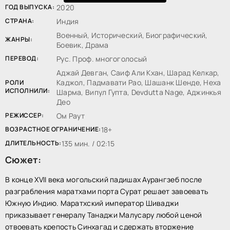
ГОД ВЫПУСКА:
2020
СТРАНА:
Индия
Военный, Исторический, Биографический,
ЖАНРЫ:
Боевик, Драма
ПЕРЕВОД:
Рус. Проф. многоголосый
Аджай Девган, Саиф Али Кхан, Шарад Келкар,
Каджол, Падмавати Рао, Шашанк Шенде, Неха
РОЛИ
ИСПОЛНИЛИ:
Шарма, Випул Гупта, Devdutta Nage, Аджинкья
Део
РЕЖИССЕР:
Ом Раут
ВОЗРАСТНОЕ ОГРАНИЧЕНИЕ:
18+
ДЛИТЕЛЬНОСТЬ:
135 мин. / 02:15
Сюжет:
В конце XVII века могольский падишах Аурангзеб после
разграбления маратхами порта Сурат решает завоевать
Южную Индию. Маратхский император Шиваджи
приказывает генералу Танаджи Малусару любой ценой
отвоевать крепость Синхагад и сдержать вторжение