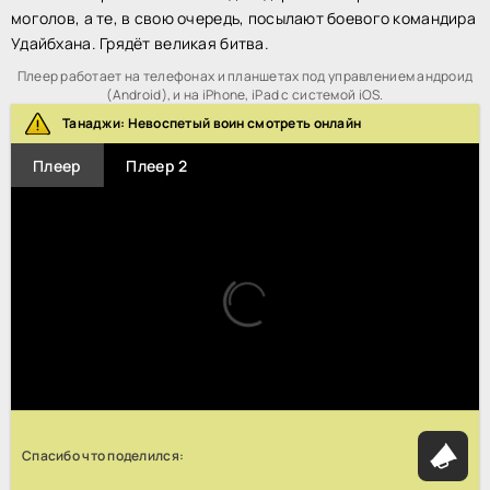
моголов, а те, в свою очередь, посылают боевого командира
Удайбхана. Грядёт великая битва.
Плеер работает на телефонах и планшетах под управлением андроид
(Android), и на iPhone, iPad с системой iOS.
Танаджи: Невоспетый воин смотреть онлайн
Плеер
Плеер 2
Спасибо что поделился: