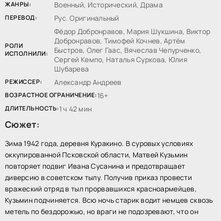
ЖАНРЫ:
Военный, Исторический, Драма
ПЕРЕВОД:
Рус. Оригинальный
Фёдор Добронравов, Мария Шукшина, Виктор
Добронравов, Тимофей Кочнев, Артём
РОЛИ
Быстров, Олег Гаас, Вячеслав Чепурченко,
ИСПОЛНИЛИ:
Сергей Кемпо, Наталья Суркова, Юлия
Шубарева
РЕЖИССЕР:
Александр Андреев
ВОЗРАСТНОЕ ОГРАНИЧЕНИЕ:
16+
ДЛИТЕЛЬНОСТЬ:
1 ч 42 мин
Сюжет:
Зима 1942 года, деревня Куракино. В суровых условиях
оккупированной Псковской области, Матвей Кузьмин
повторяет подвиг Ивана Сусанина и предотвращает
диверсию в советском тылу. Получив приказ провести
вражеский отряд в тыл прорвавшихся красноармейцев,
Кузьмин подчиняется. Всю ночь старик водит немцев сквозь
метель по бездорожью, но враги не подозревают, что он