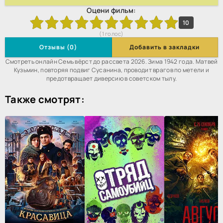
Оцени фильм:
3
4
5
6
7
8
9
10
10
(
1
голос)
Отзывы (0)
Добавить в закладки
Смотреть онлайн Семь вёрст до рассвета 2026. Зима 1942 года. Матвей
Кузьмин, повторяя подвиг Сусанина, проводит врагов по метели и
предотвращает диверсию в советском тылу.
Также смотрят: