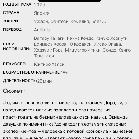
ГОД ВЫПУСКА:
2020
СТРАНА:
Япония
ЖАНРЫ:
Ужасы, Фэнтези, Комедия, Боевик
ПЕРЕВОД:
Anilibria
Ватару Такаги, Рэина Кондо, Кэнъю Хориути,
Ёсимаса Хосоя, Ю Кобаяси, Хисао Эгава,
РОЛИ
ИСПОЛНИЛИ:
Ходзуми Года, Мицухиро Итики, Сондо, Кэнго
Таканаси
РЕЖИССЕР:
Юитиро Хаяси
ВОЗРАСТНОЕ ОГРАНИЧЕНИЕ:
18+
ДЛИТЕЛЬНОСТЬ:
25 мин
Сюжет:
Людям не повезло жить в мире под названием Дыра, куда
наведываются маги из параллельного измерения
практиковать на бедных человеках свои навыки. Однажды
девушка по имени Никайдо находит жертву этих ужасных
экспериментов — человека с головой крокодила и амнезией
впридачу. Никайдо нарекает нового друга Кайман, и теперь