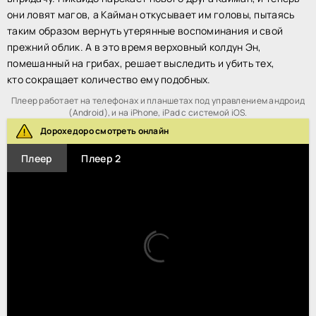
они ловят магов, а Кайман откусывает им головы, пытаясь
таким образом вернуть утерянные воспоминания и свой
прежний облик. А в это время верховный колдун Эн,
помешанный на грибах, решает выследить и убить тех,
кто сокращает количество ему подобных.
Плеер работает на телефонах и планшетах под управлением андроид
(Android), и на iPhone, iPad с системой iOS.
Дорохедоро смотреть онлайн
Плеер
Плеер 2