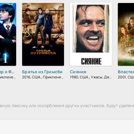
Гарри Поттер и Философский Камень
Братья из Гримсби
Сияние
2001, США,, Приключения, Фэнтези, Семейный, Зарубежный
2016, США,, Приключения, Комедия, Боевик, Зарубежный
1980, США,, Ужасы, Детектив, Триллер, Зарубежный, Драма
ную лексику или оскорбления других участников, будут удален