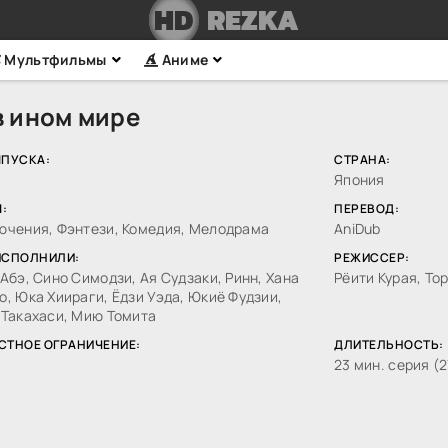
HD
REZKA
Мультфильмы
Аниме
в ином мире
ЫПУСКА:
СТРАНА:
Япония
:
ПЕРЕВОД:
ючения, Фэнтези, Комедия, Мелодрама
AniDub
ИСПОЛНИЛИ:
РЕЖИССЕР:
Абэ, Сино Симодзи, Ая Судзаки, Ринн, Хана
Рёити Курая, То
, Юка Хиираги, Ёдзи Уэда, Юкиё Фудзии,
 Такахаси, Мию Томита
СТНОЕ ОГРАНИЧЕНИЕ:
ДЛИТЕЛЬНОСТЬ:
23 мин. серия (2