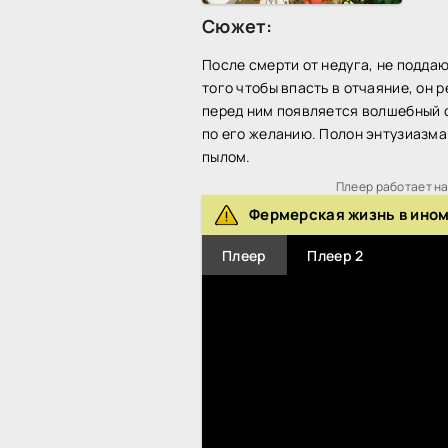
Сюжет:
После смерти от недуга, не подда
того чтобы впасть в отчаяние, он
перед ним появляется волшебный 
по его желанию. Полон энтузиазма
пылом.
Плеер работает на 
Фермерская жизнь в ином
Плеер
Плеер 2