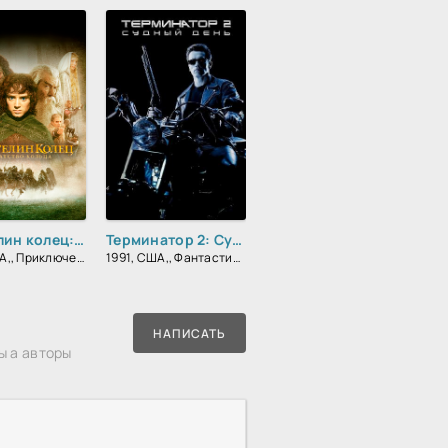
Властелин колец: Братство кольца
Терминатор 2: Судный День
2001, США,, Приключения, Фэнтези, Боевик, Зарубежный
1991, США,, Фантастика, Блокбастер, Боевик, Триллер, Зарубежный
НАПИСАТЬ
ы а авторы