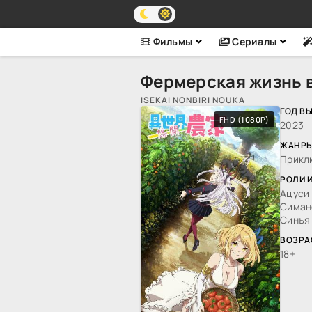
Фильмы
Сериалы
Фермерская жизнь 
ISEKAI NONBIRI NOUKA
ГОД В
FHD (1080P)
2023
ЖАНРЫ
Прикл
РОЛИ 
Ацуси 
Симано
Синъя
ВОЗРА
18+