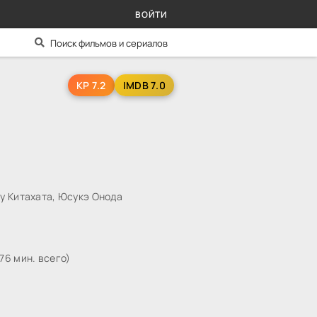
ВОЙТИ
KP 7.2
IMDB 7.0
ру Китахата, Юсукэ Онода
76 мин. всего)