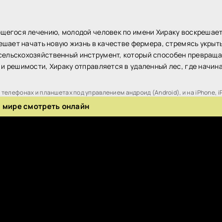
ющегося лечению, молодой человек по имени Хираку воскрешает
 решает начать новую жизнь в качестве фермера, стремясь укрыт
сельскохозяйственный инструмент, который способен превраща
 и решимости, Хираку отправляется в удаленный лес, где начин
телефонах и планшетах под управлением андроид (Android), и на iPhone, i
 мире смотреть онлайн