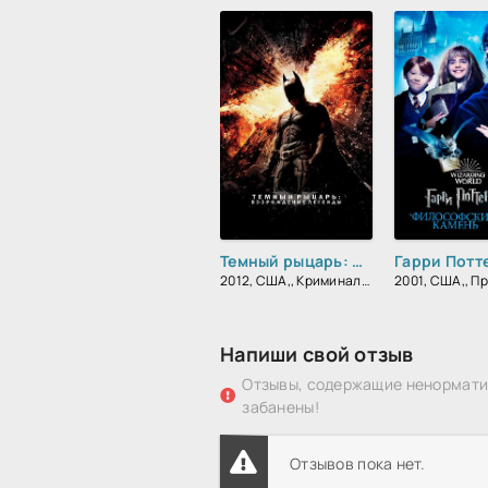
Темный рыцарь: Возрождение легенды
2012, США,, Криминал, Фантастика, Боевик, Триллер, Зарубежный, Драма
Напиши свой отзыв
Отзывы, содержащие ненорматив
забанены!
Отзывов пока нет.