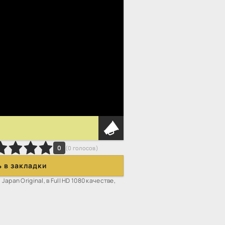
0
(
0
голосов)
 в закладки
apan Original, в Full HD 1080 качестве,