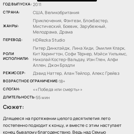
ГОД ВЫПУСКА:
2011
СТРАНА:
США, Великобритания
Приключения, Фэнтези, Блокбастер,
ЖАНРЫ:
Мистический, Боевик, Зарубежный,
Мелодрама, Драма
ПЕРЕВОД:
HDRezka Studio
Питер Динклэйдж, Лина Хиди, Эмилия Кларк,
Кит Харингтон, Софи Тёрнер, Мэйси Уильямс,
РОЛИ
ИСПОЛНИЛИ:
Николай Костер-Вальдау, Иэн Глен, Алфи
Аллен, Джон Брэдли
РЕЖИССЕР:
Дэвид Наттер, Алан Тейлор, Алекс Грейвз
ВОЗРАСТНОЕ ОГРАНИЧЕНИЕ:
18+
СЛОГАН:
«Победа или смерть»
ДЛИТЕЛЬНОСТЬ:
55 мин
Сюжет:
Длящееся на протяжении целого десятилетия лето
постепенно подходит к концу, и вместе с этим наступает
конец бывалому благоденствию. Ведь над Семью