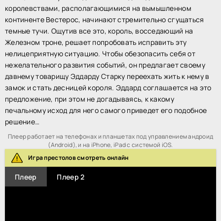
королевствами, располагающимися на вымышленном
континенте Вестерос, начинают стремительно сгущаться
темные тучи. Ощутив все это, король, восседающий на
Железном троне, решает попробовать исправить эту
нелицеприятную ситуацию. Чтобы обезопасить себя от
нежелательного развития событий, он предлагает своему
давнему товарищу Эддарду Старку переехать жить к нему в
замок и стать десницей короля. Эддард соглашается на это
предложение, при этом не догадываясь, к какому
печальному исход для него самого приведет его подобное
решение…
Плеер работает на телефонах и планшетах под управлением андроид
(Android), и на iPhone, iPad с системой iOS.
Игра престолов смотреть онлайн
Плеер
Плеер 2