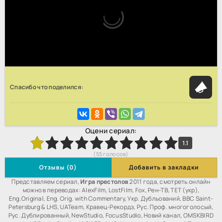
Спасибо что поделился:
Оцени сериал:
3
4
5
6
7
8
9
10
1.1
(
55
голосов)
Отзывы (0)
Добавить в закладки
Представляем сериал,
Игра престолов
2011 года, смотреть онлайн
можно в переводах: AlexFilm, LostFilm, Fox, Рен-ТВ, ТЕТ (укр),
Eng.Original, Eng. Orig. with Commentary, Укр. Дубльований, BBC Saint-
Petersburg & LHS, UATeam, Кравец-Рекордз, Рус. Проф. многоголосый,
Рус. Дублированный, NewStudio, FocusStudio, Новий канал, OMSKBIRD