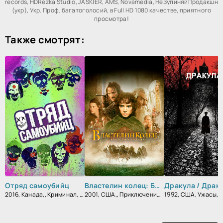
records, HDRezka Studio, JASKIER, AMS, Novamedia, НеЗупиняйПродакшн
(укр), Укр. Проф. багатоголосий, в Full HD 1080 качестве, приятного
просмотра!
Также смотрят:
Отряд самоубийц
Властелин колец: Братство кольца
2016, Канада,, Криминал, Приключения, Фантастика, Фэнтези, Блокбастер, Боевик, Триллер, Зарубежный
2001, США,, Приключения, Фэнтези, Боевик, Зарубежный