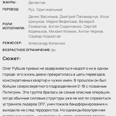
ЖАНРЫ:
Детектив
ПЕРЕВОД:
Рус. Оригинальный
Денис Васильев, Дмитрий Паламарчук, Илья
Шакунов, Мария Фефилова, Валерий
РОЛИ
Смекалов, Антон Сиданченко, Сергей
ИСПОЛНИЛИ:
Кореньков, Михаил Клюкин, Антон Чернов,
Сарвар Норматов
РЕЖИССЕР:
Александр Колесник
ВОЗРАСТНОЕ ОГРАНИЧЕНИЕ:
18+
Сюжет:
Олег Рубцов привык не задерживаться надолго ни в одном
городе: его жизнь давно превратилась в цепь переездов,
конспиративных квартир и чужих имен. В прошлом он был
бойцом сверхсекретного подразделения 0-18 с позывным
Пилигрим. Эта группа бралась за самые опасные операции,
когда обычные силовые структуры уже не могли справиться:
устраняла лидеров ОПГ, уничтожала бандформирования и
выходила на след террористов. Но однажды безупречная
система рушится - неизвестный «крот» передает врагам