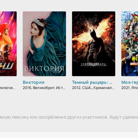
Виктория
Темный рыцарь: Возрождение легенды
2014, США, Приключения, Фантастика, Боевик, Зарубежный, Драма
2016, Великобрит, Исторический, Биографический, Зарубежный, Драма
2012, США,, Криминал, Фантастика, Боевик, Триллер, Зарубежный, Драма
ную лексику или оскорбления других участников, будут удален