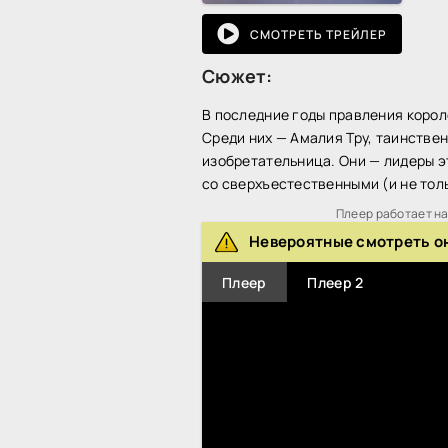
СМОТРЕТЬ ТРЕЙЛЕР
Сюжет:
В последние годы правления коро
Среди них — Амалия Тру, таинстве
изобретательница. Они — лидеры э
со сверхъестественными (и не тол
Плеер работает на 
Невероятные смотреть о
Плеер
Плеер 2