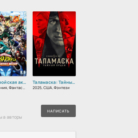
Моя геройская академия. Фильм 3: Миссия мировых героев
Таламаска: Тайный орден
2021, Япония, Фантастика, Комедия, Боевик
2025, США, Фэнтези
НАПИСАТЬ
ы а авторы