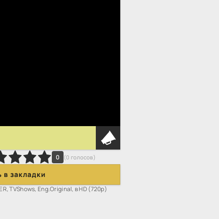
0
(
0
голосов)
 в закладки
R, TVShows, Eng.Original, в HD (720p)