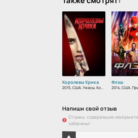
Также смотрят:
Королевы Крика
Флэш
2015, США, Ужасы, Комедия, Зарубежный
Напиши свой отзыв
Отзывы, содержащие ненорматив
забанены!