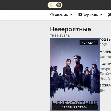
Фильмы
Сериалы
Невероятные
THE NEVERS
ГОД В
HD (720P)
2021
ЖАНРЫ
Фанта
РОЛИ 
Лаура 
Джеймс
Нил, Э
ВОЗРА
18+
12 СЕРИЯ 1 СЕЗОН