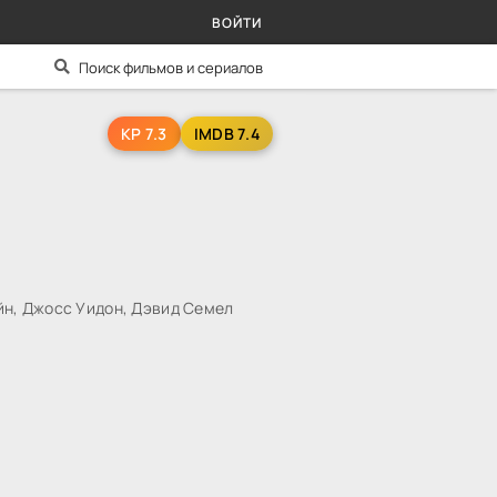
ВОЙТИ
KP 7.3
IMDB 7.4
н, Джосс Уидон, Дэвид Семел