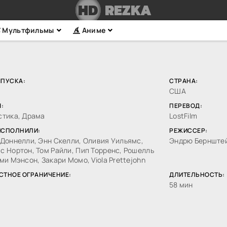
HD
REZKA
Мультфильмы
Аниме
ЫПУСКА:
СТРАНА:
США
:
ПЕРЕВОД:
стика, Драма
LostFilm
ИСПОЛНИЛИ:
РЕЖИССЕР:
Доннелли, Энн Скелли, Оливия Уильямс,
Эндрю Бернштей
 Нортон, Том Райли, Пип Торренс, Рошелль
ми Мэнсон, Закари Момо, Viola Prettejohn
СТНОЕ ОГРАНИЧЕНИЕ:
ДЛИТЕЛЬНОСТЬ:
58 мин