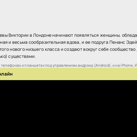
левы Виктории в Лондоне начинают появляться женщины, обла
нная и весьма сообразительная вдова, и ее подруга Пенанс Эде
того нового низшего класса и создают вокруг себя сообщество 
ько) существами.
телефонах и планшетах под управлением андроид (Android), и на iPhone, i
нлайн