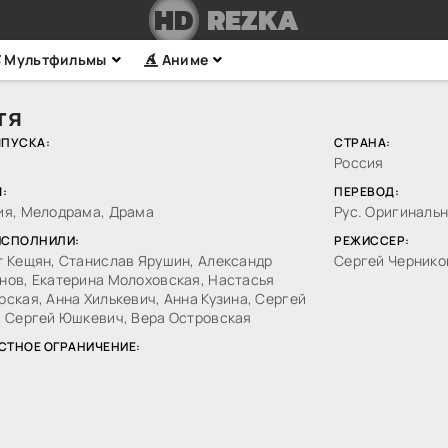
HD
REZKA
Мультфильмы
Аниме
тя
ЫПУСКА:
СТРАНА:
Россия
:
ПЕРЕВОД:
ия, Мелодрама, Драма
Рус. Оригиналь
ИСПОЛНИЛИ:
РЕЖИССЕР:
т Кещян, Станислав Ярушин, Александр
Сергей Чернико
нов, Екатерина Молоховская, Настасья
ская, Анна Хилькевич, Анна Кузина, Сергей
, Сергей Юшкевич, Вера Островская
СТНОЕ ОГРАНИЧЕНИЕ: