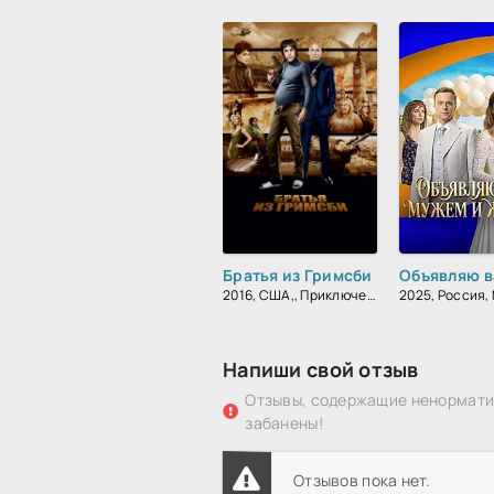
Братья из Гримсби
2016, США,, Приключения, Комедия, Боевик, Зарубежный
Напиши свой отзыв
Отзывы, содержащие ненорматив
забанены!
Отзывов пока нет.