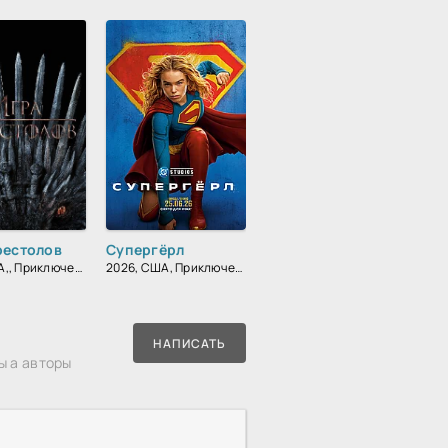
рестолов
Супергёрл
2011, США,, Приключения, Фэнтези, Блокбастер, Мистический, Боевик, Зарубежный, Мелодрама, Драма
2026, США, Приключения, Фантастика, Боевик, Драма
НАПИСАТЬ
ы а авторы