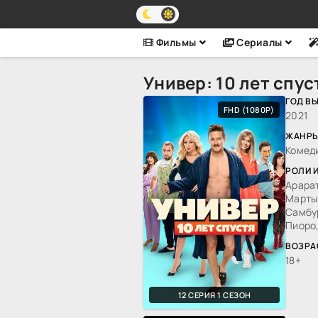
Фильмы
Сериалы
Универ: 10 лет спус
ГОД В
FHD (1080P)
2021
ЖАНРЫ
Комед
РОЛИ 
Арара
Марты
Самбур
Пиоро
ВОЗРА
18+
12 СЕРИЯ 1 СЕЗОН