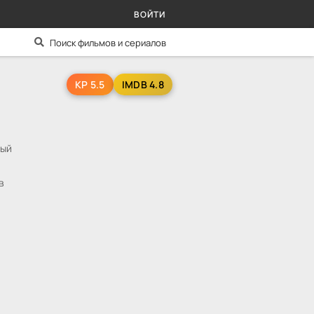
ВОЙТИ
KP 5.5
IMDB 4.8
ный
в