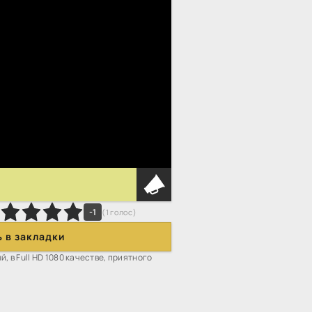
0
-1
(
1
голос)
 в закладки
, в Full HD 1080 качестве, приятного