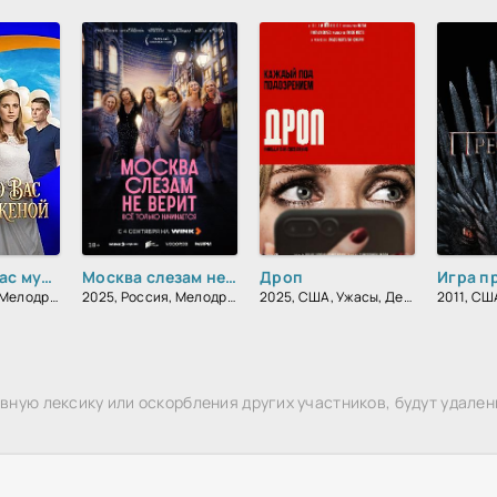
Объявляю вас мужем и женой
Москва слезам не верит. Всё только начинается
Дроп
Игра п
2025, Россия, Мелодрама
2025, Россия, Мелодрама, Драма
2025, США, Ужасы, Детектив, Триллер, Драма
ную лексику или оскорбления других участников, будут удален