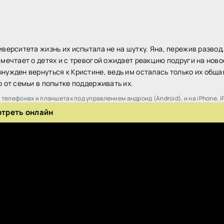
верситета жизнь их испытала не на шутку. Яна, пережив развод
мечтает о детях и с тревогой ожидает реакцию подруги на ново
ужден вернуться к Кристине, ведь им осталась только их общая
 от семьи в попытке поддерживать их.
телефонах и планшетах под управлением андроид (Android), и на iPhone, i
отреть онлайн