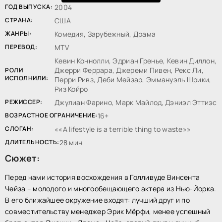
ГОД ВЫПУСКА:
2004
СТРАНА:
США
ЖАНРЫ:
Комедия, Зарубежный, Драма
ПЕРЕВОД:
MTV
Кевин Коннолли, Эдриан Гренье, Кевин Диллон,
Джерри Феррара, Джереми Пивен, Рекс Ли,
РОЛИ
ИСПОЛНИЛИ:
Перри Ривз, Деби Мейзар, Эммануэль Шрики,
Риз Койро
РЕЖИССЕР:
Джулиан Фарино, Марк Майлод, Дэниэл Эттиэс
ВОЗРАСТНОЕ ОГРАНИЧЕНИЕ:
16+
СЛОГАН:
«A lifestyle is a terrible thing to waste»
ДЛИТЕЛЬНОСТЬ:
28 мин
Сюжет:
Перед нами история восхождения в Голливуде Винсента
Чейза – молодого и многообещающего актера из Нью-Йорка.
В его ближайшее окружение входят: лучший друг и по
совместительству менеджер Эрик Мёрфи, менее успешный