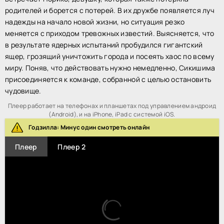
родителей и борется с потерей. В их дружбе появляется луч
надежды на начало новой жизни, но ситуация резко
меняется с приходом тревожных известий. Выясняется, что
в результате ядерных испытаний пробудился гигантский
ящер, грозящий уничтожить города и посеять хаос по всему
миру. Поняв, что действовать нужно немедленно, Сикишима
присоединяется к команде, собранной с целью остановить
чудовище.
Плеер работает на телефонах и планшетах под управлением андроид
(Android), и на iPhone, iPad с системой iOS.
Годзилла: Минус один смотреть онлайн
Плеер
Плеер 2