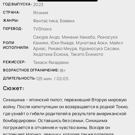
ГОД ВЫПУСКА:
2023
СТРАНА:
Япония
ЖАНРЫ:
Фантастика, Боевик
ПЕРЕВОД:
TVShows
Сакура Андо, Минами Хамабэ, Рюносукэ
Камики, Юки Ямада, Мунэтака Аоки, Майкл
РОЛИ
ИСПОЛНИЛИ:
Ариас, Рикако Миура, Кураносукэ Сасаки,
Хидэтака Ёсиока, Такато Ёнэмото
РЕЖИССЕР:
Такаси Ямадзаки
ВОЗРАСТНОЕ ОГРАНИЧЕНИЕ:
18+
ДЛИТЕЛЬНОСТЬ:
125 мин. / 02:05
Сюжет:
Сикишима – японский пилот, переживший Вторую мировую
войну. После капитуляции он возвращается в родной Токио,
где узнаёт о гибели родителей в результате американской
бомбардировки. Оставшись без семьи, Сикишима
погружается в отчаяние и чувство вины. Вскоре он
встречает Норико, девушку, которая также потеряла