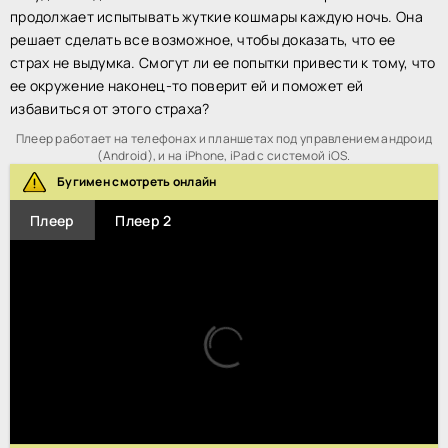
продолжает испытывать жуткие кошмары каждую ночь. Она
решает сделать все возможное, чтобы доказать, что ее
страх не выдумка. Смогут ли ее попытки привести к тому, что
ее окружение наконец-то поверит ей и поможет ей
избавиться от этого страха?
Плеер работает на телефонах и планшетах под управлением андроид
(Android), и на iPhone, iPad с системой iOS.
Бугимен смотреть онлайн
Плеер
Плеер 2