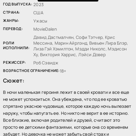
ГОД ВЫПУСКА:
2023
СТРАНА:
США
ЖАНРЫ:
Ужасы
ПЕРЕВОД:
MovieDalen
Давид Дастмалчян, Софи Тэтчер, Крис
Мессина, Марин Айрлэнд, Вивьен Лира Блэр,
РОЛИ
ИСПОЛНИЛИ:
Лиза Гэй Хэмилтон, Мэдди Николс, Мэдисон
Ху, Виктория Харрис, Лэйси Довер
РЕЖИССЕР:
Роб Сэвидж
ВОЗРАСТНОЕ ОГРАНИЧЕНИЕ:
18+
Сюжет:
В ночи маленькая героиня лежит в своей кровати и все еще
не может успокоиться. Она убеждена, что под ее кроватью
спрятано ужасное чудовище, которое каждую ночь вылезает
наружу, чтобы напугать ее. Но никто не верит в ее историю.
Все близкие, включая родителей и друзей, считают это
просто ее детскими фантазиями, которые она со временем
забудет. Но девочка не может забыть свой страх и