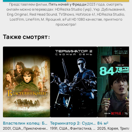
Представляем фильм,
Пять ночей у Фредди
2023 года, смотреть
онлайн можно в переводах: HDRezka Studio (укр), Укр. Дубльований,
Eng.Original, Red Head Sound, TVShows, HotVoice 41, HDRezka Studio,
LostFilm, LineFilm, М. Яроцкий, в Full HD 1080 качестве, приятного
просмотра!
Также смотрят:
Властелин колец: Братство кольца
Терминатор 2: Судный День
84 м²
2001, США,, Приключения, Фэнтези, Боевик, Зарубежный
1991, США,, Фантастика, Блокбастер, Боевик, Триллер, Зарубежный
2025, Корея, Трилл