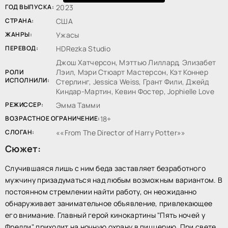
ГОД ВЫПУСКА:
2023
СТРАНА:
США
ЖАНРЫ:
Ужасы
ПЕРЕВОД:
HDRezka Studio
Джош Хатчерсон, Мэттью Лиллард, Элизабет
Лэил, Мэри Стюарт Мастерсон, Кэт Коннер
РОЛИ
ИСПОЛНИЛИ:
Стерлинг, Jessica Weiss, Грант Фили, Джейд
Киндар-Мартин, Кевин Фостер, Jophielle Love
РЕЖИССЕР:
Эмма Тамми
ВОЗРАСТНОЕ ОГРАНИЧЕНИЕ:
18+
СЛОГАН:
«From The Director of Harry Potter»
Сюжет:
Случившаяся лишь с ним беда заставляет безработного
мужчину призадуматься над любым возможным вариантом. В
постоянном стремлении найти работу, он неожиданно
обнаруживает занимательное объявление, привлекающее
его внимание. Главный герой кинокартины "Пять ночей у
Фредди" приходит на ночную охрану в пиццерию. При свете