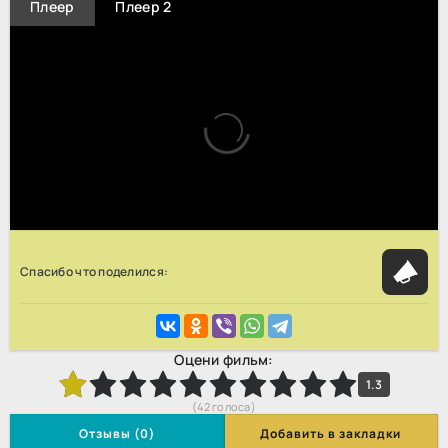
Плеер
Плеер 2
Спасибо что поделился:
Оцени фильм:
3
4
5
6
7
8
9
10
1.3
(
42
голоса)
Отзывы (0)
Добавить в закладки