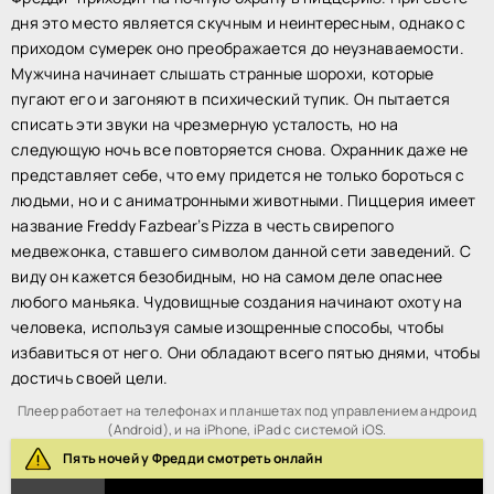
дня это место является скучным и неинтересным, однако с
приходом сумерек оно преображается до неузнаваемости.
Мужчина начинает слышать странные шорохи, которые
пугают его и загоняют в психический тупик. Он пытается
списать эти звуки на чрезмерную усталость, но на
следующую ночь все повторяется снова. Охранник даже не
представляет себе, что ему придется не только бороться с
людьми, но и с аниматронными животными. Пиццерия имеет
название Freddy Fazbear’s Pizza в честь свирепого
медвежонка, ставшего символом данной сети заведений. С
виду он кажется безобидным, но на самом деле опаснее
любого маньяка. Чудовищные создания начинают охоту на
человека, используя самые изощренные способы, чтобы
избавиться от него. Они обладают всего пятью днями, чтобы
достичь своей цели.
Плеер работает на телефонах и планшетах под управлением андроид
(Android), и на iPhone, iPad с системой iOS.
Пять ночей у Фредди смотреть онлайн