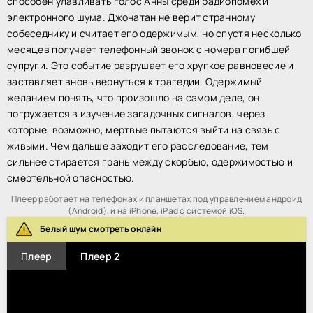
способен улавливать голос Анны среди радиопомех и
электронного шума. Джонатан не верит странному
собеседнику и считает его одержимым, но спустя несколько
месяцев получает телефонный звонок с номера погибшей
супруги. Это событие разрушает его хрупкое равновесие и
заставляет вновь вернуться к трагедии. Одержимый
желанием понять, что произошло на самом деле, он
погружается в изучение загадочных сигналов, через
которые, возможно, мертвые пытаются выйти на связь с
живыми. Чем дальше заходит его расследование, тем
сильнее стирается грань между скорбью, одержимостью и
смертельной опасностью.
Плеер работает на телефонах и планшетах под управлением андроид
(Android), и на iPhone, iPad с системой iOS.
Белый шум смотреть онлайн
Плеер
Плеер 2