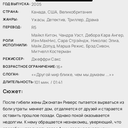
ГОД ВЫПУСКА:
2005
СТРАНА:
Канада, США, Великобритания
ЖАНРЫ:
Ужасы, Детектив, Триллер, Драма
ПЕРЕВОД:
R5
Майкл Китон, Чандра Уэст, Дебора Кара Ангер,
Иэн МакНис, Сара Стрэйндж, Николас Элиа,
РОЛИ
ИСПОЛНИЛИ:
Майк Допуд, Марша Режис, Брэд Сивон,
Митчелл Костерман
РЕЖИССЕР:
Джеффри Сакс
ВОЗРАСТНОЕ ОГРАНИЧЕНИЕ:
16+
СЛОГАН:
«Другой мир ближе, чем мы думаем ...»
ДЛИТЕЛЬНОСТЬ:
101 мин. / 01:41
Сюжет:
После гибели жены Джонатан Риверс пытается вырваться из
боли утраты: меняет дом, отдаляется от друзей и старается
оставить прошлое позади. Однако покой оказывается
недолгим. К нему обращается незнакомец, уверяющий, что