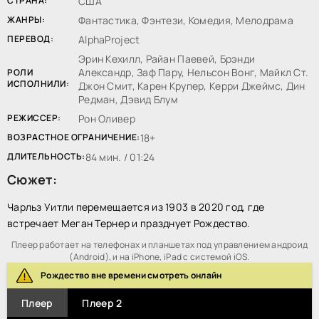
СТРАНА:
США
ЖАНРЫ:
Фантастика, Фэнтези, Комедия, Мелодрама
ПЕРЕВОД:
AlphaProject
Эрин Кехилл, Райан Паевей, Брэнди
Александр, Заф Пару, Нельсон Вонг, Майкл Ст.
РОЛИ
ИСПОЛНИЛИ:
Джон Смит, Карен Крупер, Керри Джеймс, Дин
Редман, Дэвид Блум
РЕЖИССЕР:
Рон Оливер
ВОЗРАСТНОЕ ОГРАНИЧЕНИЕ:
18+
ДЛИТЕЛЬНОСТЬ:
84 мин. / 01:24
Сюжет:
Чарльз Уитли перемещается из 1903 в 2020 год, где
встречает Меган Тернер и празднует Рождество.
Плеер работает на телефонах и планшетах под управлением андроид
(Android), и на iPhone, iPad с системой iOS.
Рождество вне времени смотреть онлайн
Плеер
Плеер 2