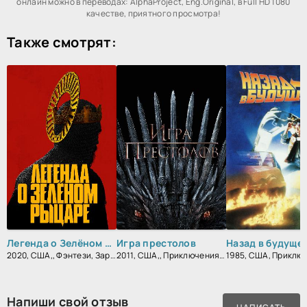
онлайн можно в переводах: AlphaProject, Eng.Original, в Full HD 1080
качестве, приятного просмотра!
Также смотрят:
Легенда о Зелёном рыцаре
Игра престолов
Назад в будуще
2020, США,, Фэнтези, Зарубежный, Мелодрама, Драма
2011, США,, Приключения, Фэнтези, Блокбастер, Мистический, Боевик, Зарубежный, Мелодрама, Драма
Напиши свой отзыв