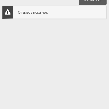
НАПИСАТЬ
Отзывов пока нет.
HDREZKA смотреть онлайн
Все фильмы
Комедийные
Рождество вне 