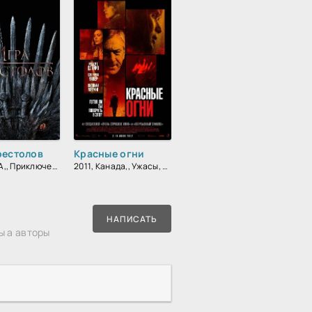
рестолов
Красные огни
2011, США,, Приключения, Фэнтези, Блокбастер, Мистический, Боевик, Зарубежный, Мелодрама, Драма
2011, Канада,, Ужасы, Фэнтези, Детектив, Триллер, Драма
НАПИСАТЬ
ы а авторы