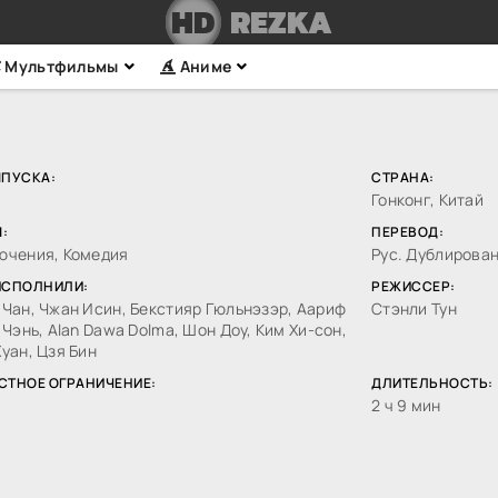
HD
REZKA
Мультфильмы
Аниме
ЫПУСКА:
СТРАНА:
Гонконг, Китай
:
ПЕРЕВОД:
ючения, Комедия
Рус. Дублирова
ИСПОЛНИЛИ:
РЕЖИССЕР:
Чан, Чжан Исин, Бекстияр Гюльнэзэр, Аариф
Стэнли Тун
 Чэнь, Alan Dawa Dolma, Шон Доу, Ким Хи-сон,
уан, Цзя Бин
СТНОЕ ОГРАНИЧЕНИЕ:
ДЛИТЕЛЬНОСТЬ:
2 ч 9 мин