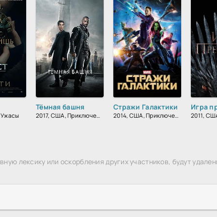
Тёмная башня
Стражи Галактики
Игра п
, Ужасы
2017, США, Приключения, Ужасы, Фантастика, Фэнтези, Блокбастер, Вестерн, Боевик, Зарубежный
2014, США, Приключения, Фантастика, Блокбастер, Комедия, Боевик, Зарубежный
ную лексику или оскорбления других участников, будут удален