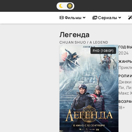
Фильмы
Сериалы
Легенда
CHUAN SHUO / A LEGEND
ГОД В
FHD (1080P)
2024
ЖАНРЫ
Прикл
РОЛИ 
Джеки 
Ли, Ли
Макс Х
ВОЗРА
18+