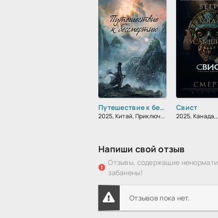
Путешествие к бессмертию
Свист
2025, Китай, Приключения, Мелодрама, Драма
2025, Канада,
Напиши свой отзыв
Отзывы, содержащие ненорматив
забанены!
Отзывов пока нет.