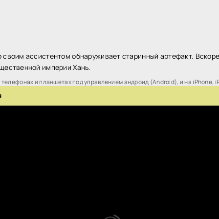
 своим ассистентом обнаруживает старинный артефакт. Вскоре 
ущественной империи Хань.
телефонах и планшетах под управлением андроид (Android), и на iPhone, i
н