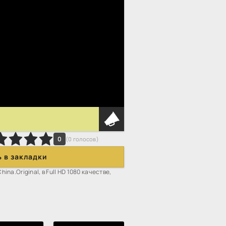
0
(
0
голосов)
 в закладки
na.Original, в Full HD 1080 качестве,