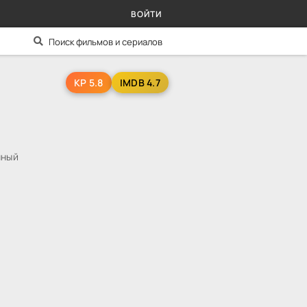
ВОЙТИ
KP 5.8
IMDB 4.7
нный