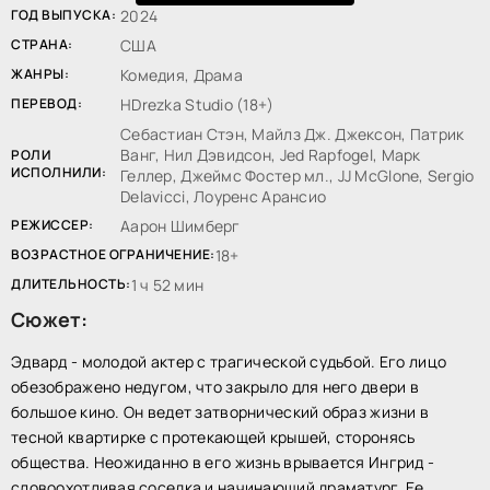
ГОД ВЫПУСКА:
2024
СТРАНА:
США
ЖАНРЫ:
Комедия, Драма
ПЕРЕВОД:
HDrezka Studio (18+)
Себастиан Стэн, Майлз Дж. Джексон, Патрик
Ванг, Нил Дэвидсон, Jed Rapfogel, Марк
РОЛИ
ИСПОЛНИЛИ:
Геллер, Джеймс Фостер мл., JJ McGlone, Sergio
Delavicci, Лоуренс Арансио
РЕЖИССЕР:
Аарон Шимберг
ВОЗРАСТНОЕ ОГРАНИЧЕНИЕ:
18+
ДЛИТЕЛЬНОСТЬ:
1 ч 52 мин
Сюжет:
Эдвард - молодой актер с трагической судьбой. Его лицо
обезображено недугом, что закрыло для него двери в
большое кино. Он ведет затворнический образ жизни в
тесной квартирке с протекающей крышей, сторонясь
общества. Неожиданно в его жизнь врывается Ингрид -
словоохотливая соседка и начинающий драматург. Ее