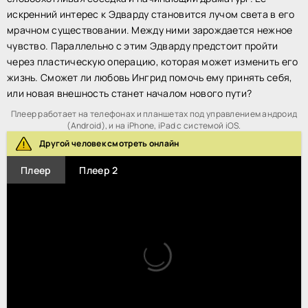
искренний интерес к Эдварду становится лучом света в его
мрачном существовании. Между ними зарождается нежное
чувство. Параллельно с этим Эдварду предстоит пройти
через пластическую операцию, которая может изменить его
жизнь. Сможет ли любовь Ингрид помочь ему принять себя,
или новая внешность станет началом нового пути?
Плеер работает на телефонах и планшетах под управлением андроид
(Android), и на iPhone, iPad с системой iOS.
Другой человек смотреть онлайн
Плеер
Плеер 2