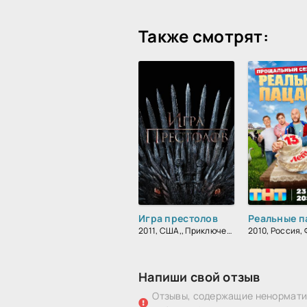
Также смотрят:
Игра престолов
Реальные п
2011, США,, Приключения, Фэнтези, Блокбастер, Мистический, Боевик, Зарубежный, Мелодрама, Драма
Напиши свой отзыв
Отзывы, содержащие ненорматив