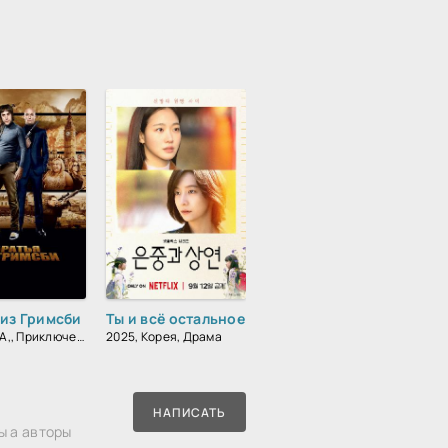
 из Гримсби
Ты и всё остальное
2016, США,, Приключения, Комедия, Боевик, Зарубежный
2025, Корея, Драма
НАПИСАТЬ
ы а авторы