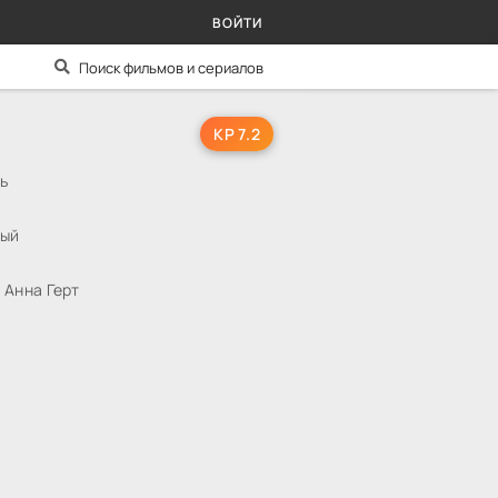
ВОЙТИ
KP 7.2
ь
ный
 Анна Герт