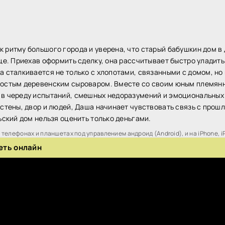
 ритму большого города и уверена, что старый бабушкин дом в 
це. Приехав оформить сделку, она рассчитывает быстро уладить
а сталкивается не только с хлопотами, связанными с домом, но
ростым деревенским сыроваром. Вместе со своим юным племян
в череду испытаний, смешных недоразумений и эмоциональных 
 стены, двор и людей, Даша начинает чувствовать связь с прош
ьский дом нельзя оценить только деньгами.
телефонах и планшетах под управлением андроид (Android), и на iPhone, i
еть онлайн