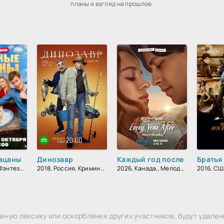
планы и взгляд на прошлое.
ацаны
Динозавр
Каждый год после
Братья
2010, Россия, Фэнтези, Русский, Комедия
2018, Россия, Криминал, Детектив, Комедия
2026, Канада,, Мелодрама, Драма
ную лексику или оскорбления других участников, будут удален