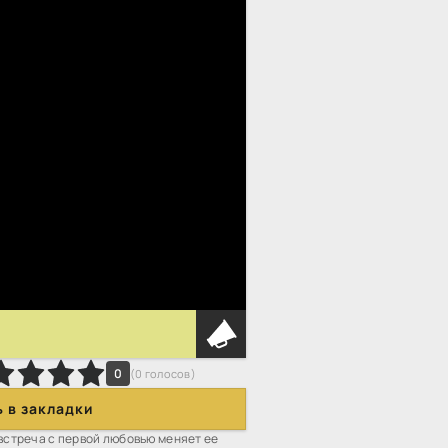
0
(
0
голосов)
 в закладки
встреча с первой любовью меняет ее