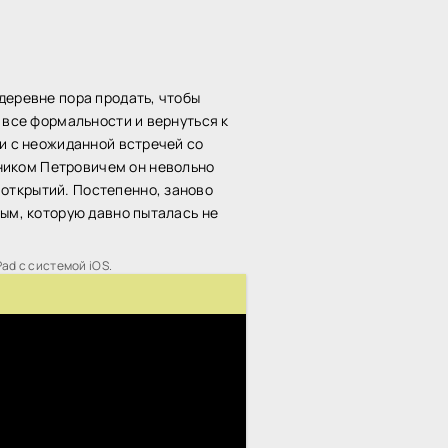
деревне пора продать, чтобы
 все формальности и вернуться к
 и с неожиданной встречей со
ником Петровичем он невольно
открытий. Постепенно, заново
лым, которую давно пыталась не
Pad с системой iOS.