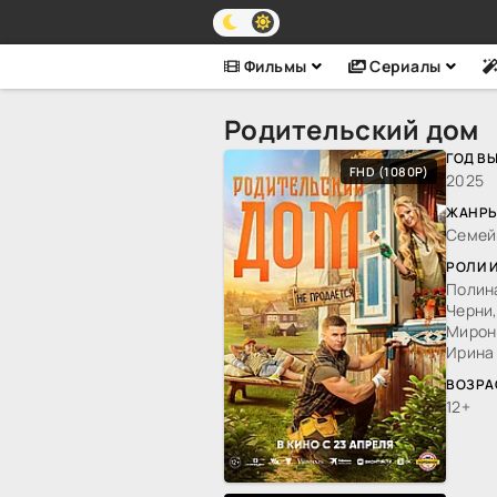
Фильмы
Сериалы
Родительский дом
ГОД В
FHD (1080P)
2025
ЖАНРЫ
Семей
РОЛИ 
Полин
Черни,
Мирон
Ирина 
ВОЗРА
12+