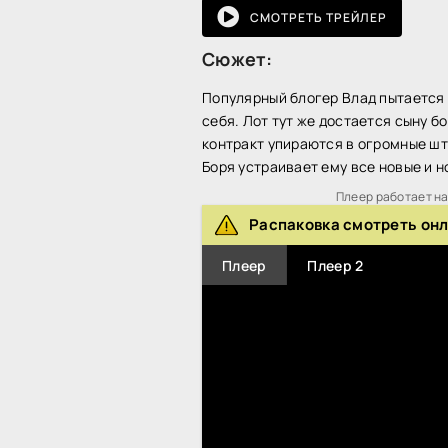
СМОТРЕТЬ ТРЕЙЛЕР
Сюжет:
Популярный блогер Влад пытается 
себя. Лот тут же достается сыну 
контракт упираются в огромные штр
Боря устраивает ему все новые и 
Плеер работает на 
Распаковка смотреть он
Плеер
Плеер 2