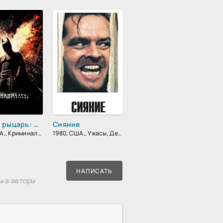
Темный рыцарь: Возрождение легенды
Сияние
2012, США,, Криминал, Фантастика, Боевик, Триллер, Зарубежный, Драма
1980, США,, Ужасы, Детектив, Триллер, Зарубежный, Драма
НАПИСАТЬ
ы а авторы