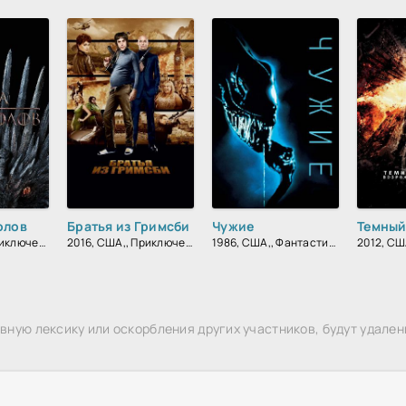
олов
Братья из Гримсби
Чужие
2011, США,, Приключения, Фэнтези, Блокбастер, Мистический, Боевик, Зарубежный, Мелодрама, Драма
2016, США,, Приключения, Комедия, Боевик, Зарубежный
1986, США,, Фантастика, Боевик, Триллер, Зарубежный
ную лексику или оскорбления других участников, будут удален