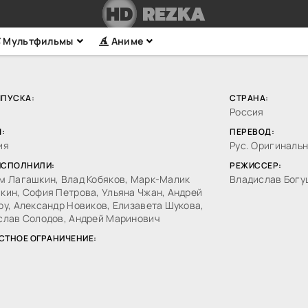
HD
REZKA
Мультфильмы
Аниме
ЫПУСКА:
СТРАНА:
Россия
:
ПЕРЕВОД:
ия
Рус. Оригиналь
ИСПОЛНИЛИ:
РЕЖИССЕР:
м Лагашкин, Влад Кобяков, Марк-Малик
Владислав Богу
кин, София Петрова, Ульяна Чжан, Андрей
у, Александр Новиков, Елизавета Шукова,
слав Солодов, Андрей Маринович
СТНОЕ ОГРАНИЧЕНИЕ: