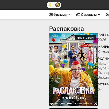
Фильмы
Сериалы
Распаковка
ГОД В
FHD (1080P)
2026
ЖАНРЫ
Комед
РОЛИ 
Макси
Мураш
Пынзар
Влади
ВОЗРА
6+