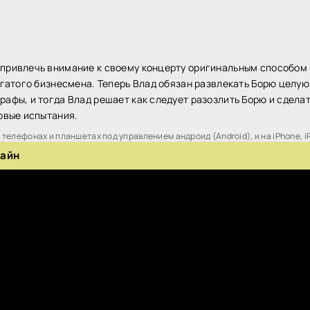
привлечь внимание к своему концерту оригинальным способом 
богатого бизнесмена. Теперь Влад обязан развлекать Борю целую
афы, и тогда Влад решает как следует разозлить Борю и сделать
новые испытания.
телефонах и планшетах под управлением андроид (Android), и на iPhone, i
лайн