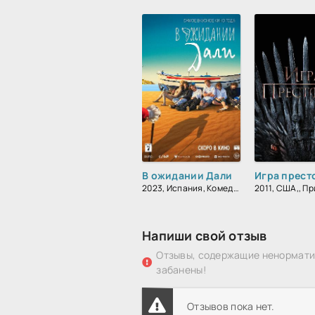
В ожидании Дали
Игра прест
2023, Испания, Комедия, Мелодрама, Драма
Напиши свой отзыв
Отзывы, содержащие ненорматив
забанены!
Отзывов пока нет.