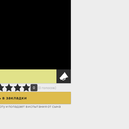
0
(
0
голосов)
 в закладки
ту и попадает в испытания от сына