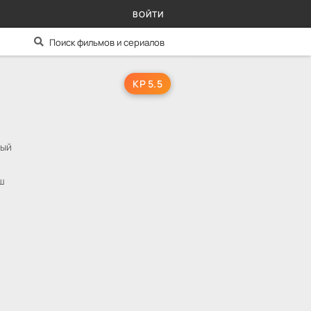
ВОЙТИ
KP 5.5
ный
ш