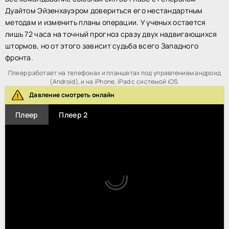
Дуайтом Эйзенхауэром довериться его нестандартным
методам и изменить планы операции. У ученых остается
лишь 72 часа на точный прогноз сразу двух надвигающихся
штормов, но от этого зависит судьба всего Западного
фронта.
Плеер работает на телефонах и планшетах под управлением андроид
(Android), и на iPhone, iPad с системой iOS.
Давление смотреть онлайн
Плеер
Плеер 2