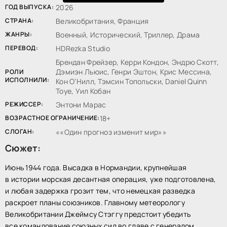
ГОД ВЫПУСКА:
2026
СТРАНА:
Великобритания, Франция
ЖАНРЫ:
Военный, Исторический, Триллер, Драма
ПЕРЕВОД:
HDRezka Studio
Брендан Фрейзер, Керри Кондон, Эндрю Скотт,
Дэмиэн Льюис, Генри Эштон, Крис Мессина,
РОЛИ
ИСПОЛНИЛИ:
Кон О’Нилл, Тэмсин Топольски, Daniel Quinn
Toye, Уил Кобан
РЕЖИССЕР:
Энтони Марас
ВОЗРАСТНОЕ ОГРАНИЧЕНИЕ:
18+
СЛОГАН:
«Один прогноз изменит мир»
Сюжет:
Июнь 1944 года. Высадка в Нормандии, крупнейшая
в истории морская десантная операция, уже подготовлена,
и любая задержка грозит тем, что немецкая разведка
раскроет планы союзников. Главному метеорологу
Великобритании Джеймсу Стэггу предстоит убедить
все командование союзных сил во главе с генералом