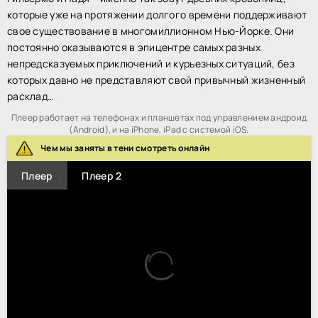
которые уже на протяжении долгого времени поддерживают
свое существование в многомиллионном Нью-Йорке. Они
постоянно оказываются в эпицентре самых разных
непредсказуемых приключений и курьезных ситуаций, без
которых давно не представляют свой привычный жизненный
расклад…
Плеер работает на телефонах и планшетах под управлением андроид
(Android), и на iPhone, iPad с системой iOS.
Чем мы заняты в тени смотреть онлайн
Плеер
Плеер 2