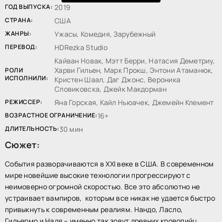
ГОД ВЫПУСКА:
2019
СТРАНА:
США
ЖАНРЫ:
Ужасы, Комедия, Зарубежный
ПЕРЕВОД:
HDRezka Studio
Кайван Новак, Мэтт Берри, Натасия Деметриу,
Харви Гильен, Марк Прокш, Энтони Атаманюк,
РОЛИ
ИСПОЛНИЛИ:
Кристен Шаал, Даг Джонс, Вероника
Словиковска, Джейк Макдорман
РЕЖИССЕР:
Яна Горская, Кайл Ньюачек, Джемейн Клемент
ВОЗРАСТНОЕ ОГРАНИЧЕНИЕ:
16+
ДЛИТЕЛЬНОСТЬ:
30 мин
Сюжет:
События разворачиваются в XXI веке в США. В современном
мире новейшие высокие технологии прогрессируют с
неимоверно огромной скоростью. Все это абсолютно не
устраивает вампиров, которым все никак не удается быстро
привыкнуть к современным реалиям. Нандо, Ласло,
Гильермо и Надя – именно так зовут древних кровопийц,