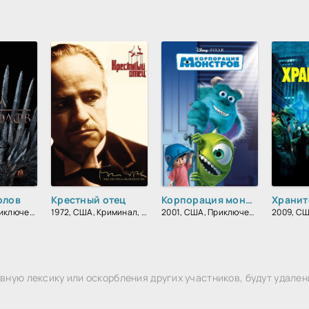
олов
Крестный отец
Корпорация монстров
Хранит
2011, США,, Приключения, Фэнтези, Блокбастер, Мистический, Боевик, Зарубежный, Мелодрама, Драма
1972, США, Криминал, Блокбастер, Зарубежный, Драма
2001, США, Приключения, Детский, Полнометражный, Семейный, Зарубежный
ную лексику или оскорбления других участников, будут удален