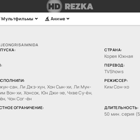
HD
REZKA
Мультфильмы
Аниме
JEONGRISAIMNIDA
ЫПУСКА:
СТРАНА:
Корея Южная
:
ПЕРЕВОД:
TVShows
ИСПОЛНИЛИ:
РЕЖИССЕР:
жун-сан, Ли Джэ-хун, Хон Сын-хи, Ли Мун-
Ким Сон-хо
им Вон-хи, Хонсок, Юн Джи-хе, Чхве Су-ён,
ён, Чон Сог-ён
СТНОЕ ОГРАНИЧЕНИЕ:
ДЛИТЕЛЬНОСТЬ:
50 мин. серия (