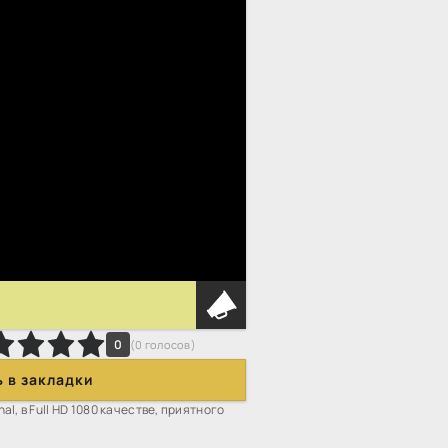
0
(
0
голосов)
 в закладки
al, в Full HD 1080 качестве, приятного