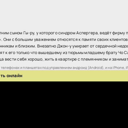
тним сыном Гы-ру, у которого синдром Аспергера, ведёт фирму 
». Они с большим уважением относятся к памяти своих клиенто
нникам и близким. Внезапно Джон-у умирает от сердечной недо
дят к его только что вышедшему из тюрьмы младшему брату Чо С
ца вести себя хорошо, жить в квартире с племянником и заним
телефонах и планшетах под управлением андроид (Android), и на iPhone, i
еть онлайн