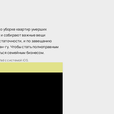
по уборке квартир умерших
в и собирают важные вещи
статочности, и по завещанию
ан-гу. Чтобы стать полноправным
аться семейным бизнесом.
Pad с системой iOS.