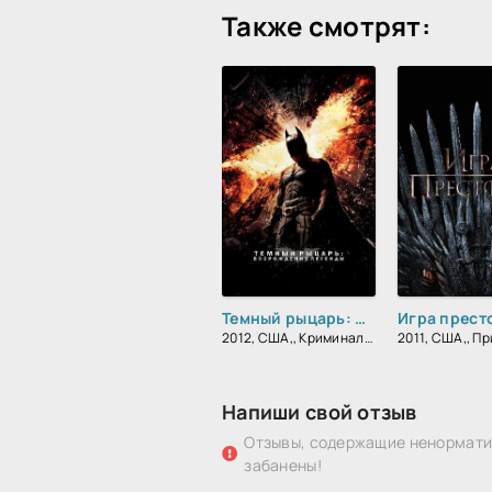
Также смотрят:
Темный рыцарь: Возрождение легенды
Игра прест
2012, США,, Криминал, Фантастика, Боевик, Триллер, Зарубежный, Драма
Напиши свой отзыв
Отзывы, содержащие ненорматив
забанены!