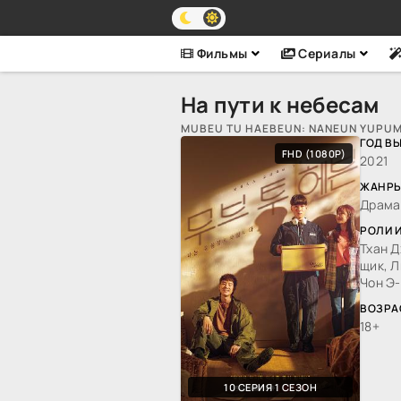
Фильмы
Сериалы
На пути к небесам
MUBEU TU HAEBEUN: NANEUN YUPUM
ГОД В
FHD (1080P)
2021
ЖАНРЫ
Драма
РОЛИ 
Тхан Д
щик, Л
Чон Э-
ВОЗРА
18+
10 СЕРИЯ 1 СЕЗОН