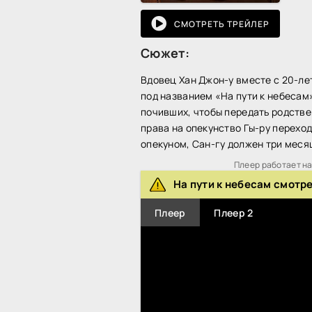
СМОТРЕТЬ ТРЕЙЛЕР
Сюжет:
Вдовец Хан Джон-у вместе с 20-ле
под названием «На пути к небесам
почивших, чтобы передать родстве
права на опекунство Гы-ру перехо
опекуном, Сан-гу должен три меся
Плеер работает на 
На пути к небесам смотр
Плеер
Плеер 2