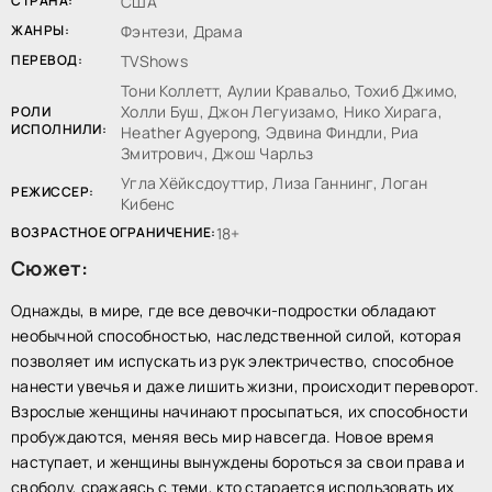
СТРАНА:
США
ЖАНРЫ:
Фэнтези, Драма
ПЕРЕВОД:
TVShows
Тони Коллетт, Аулии Кравальо, Тохиб Джимо,
Холли Буш, Джон Легуизамо, Нико Хирага,
РОЛИ
ИСПОЛНИЛИ:
Heather Agyepong, Эдвина Финдли, Риа
Змитрович, Джош Чарльз
Угла Хёйксдоуттир, Лиза Ганнинг, Логан
РЕЖИССЕР:
Кибенс
ВОЗРАСТНОЕ ОГРАНИЧЕНИЕ:
18+
Сюжет:
Однажды, в мире, где все девочки-подростки обладают
необычной способностью, наследственной силой, которая
позволяет им испускать из рук электричество, способное
нанести увечья и даже лишить жизни, происходит переворот.
Взрослые женщины начинают просыпаться, их способности
пробуждаются, меняя весь мир навсегда. Новое время
наступает, и женщины вынуждены бороться за свои права и
свободу, сражаясь с теми, кто старается использовать их