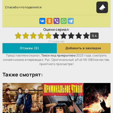
Спасибо что поделился:
Оцени сериал:
3
4
5
6
7
8
9
10
5.4
(
7
голосов)
Отзывы (0)
Добавить в закладки
Представляем сериал,
Такси под прикрытием
2023 года, смотреть
онлайн можно в переводах: Рус. Оригинальный, в Full HD 1080 качестве,
приятного просмотра!
Также смотрят: