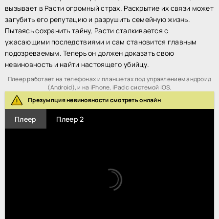
вызывает в Расти огромный страх. Раскрытие их связи может
загубить его репутацию и разрушить семейную жизнь.
Пытаясь сохранить тайну, Расти сталкивается с
ужасающими последствиями и сам становится главным
подозреваемым. Теперь он должен доказать свою
невиновность и найти настоящего убийцу.
Плеер работает на телефонах и планшетах под управлением андроид
(Android), и на iPhone, iPad с системой iOS.
Презумпция невиновности смотреть онлайн
Плеер
Плеер 2