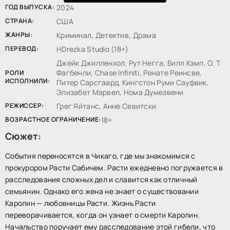
ГОД ВЫПУСКА:
2024
СТРАНА:
США
ЖАНРЫ:
Криминал, Детектив, Драма
ПЕРЕВОД:
HDrezka Studio (18+)
Джейк Джилленхол, Рут Негга, Билл Кэмп, О. Т.
Фагбенли, Chase Infiniti, Ренате Реинсве,
РОЛИ
ИСПОЛНИЛИ:
Питер Сарсгаард, Кингстон Руми Сауфвик,
Элизабет Марвел, Нома Думезвени
РЕЖИССЕР:
Грег Яйтанс, Анне Севитски
ВОЗРАСТНОЕ ОГРАНИЧЕНИЕ:
18+
Сюжет:
События переносятся в Чикаго, где мы знакомимся с
прокурором Расти Сабичем. Расти ежедневно погружается в
расследования сложных дел и славится как отличный
семьянин. Однако его жена не знает о существовании
Каролин — любовницы Расти. Жизнь Расти
переворачивается, когда он узнает о смерти Каролин.
Начальство поручает ему расследование этой гибели, что