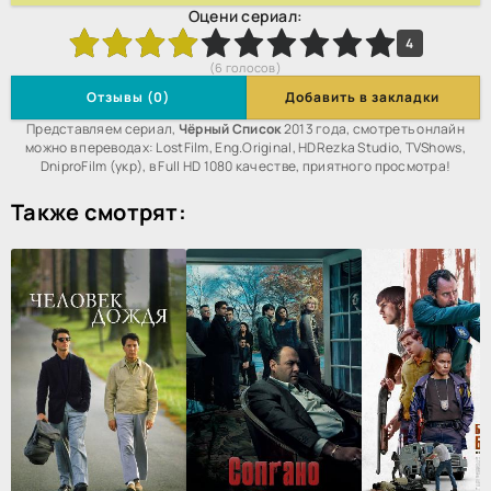
Оцени сериал:
2
3
4
5
6
7
8
9
10
4
(
6
голосов)
Отзывы (0)
Добавить в закладки
Представляем сериал,
Чёрный Список
2013 года, смотреть онлайн
можно в переводах: LostFilm, Eng.Original, HDRezka Studio, TVShows,
DniproFilm (укр), в Full HD 1080 качестве, приятного просмотра!
Также смотрят: