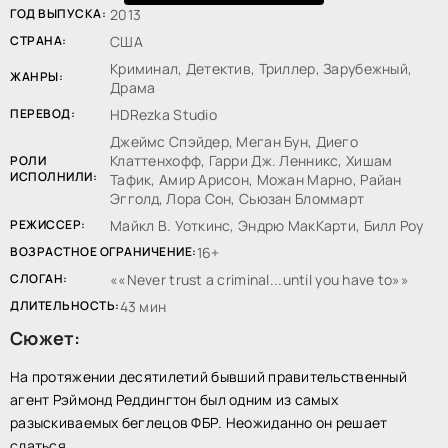
ГОД ВЫПУСКА:
2013
СТРАНА:
США
Криминал, Детектив, Триллер, Зарубежный,
ЖАНРЫ:
Драма
ПЕРЕВОД:
HDRezka Studio
Джеймс Спэйдер, Меган Бун, Диего
Клаттенхофф, Гарри Дж. Ленникс, Хишам
РОЛИ
ИСПОЛНИЛИ:
Тафик, Амир Арисон, Можан Марно, Райан
Эгголд, Лора Сон, Сьюзан Бломмарт
РЕЖИССЕР:
Майкл В. Уоткинс, Эндрю МакКарти, Билл Роу
ВОЗРАСТНОЕ ОГРАНИЧЕНИЕ:
16+
СЛОГАН:
«Never trust a criminal...until you have to»
ДЛИТЕЛЬНОСТЬ:
43 мин
Сюжет:
На протяжении десятилетий бывший правительственный
агент Рэймонд Реддингтон был одним из самых
разыскиваемых беглецов ФБР. Неожиданно он решает
сдаться...