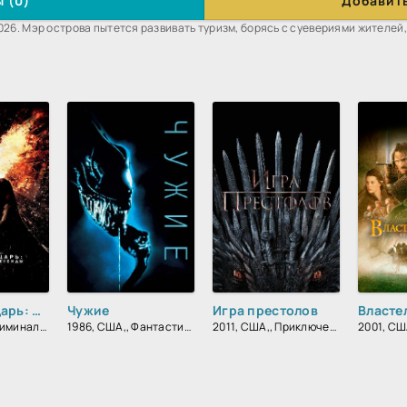
 (0)
Добавить
026. Мэр острова пытется развивать туризм, борясь с суевериями жителей,
Темный рыцарь: Возрождение легенды
Чужие
Игра престолов
2012, США,, Криминал, Фантастика, Боевик, Триллер, Зарубежный, Драма
1986, США,, Фантастика, Боевик, Триллер, Зарубежный
2011, США,, Приключения, Фэнтези, Блокбастер, Мистический, Боевик, Зарубежный, Мелодрама, Драма