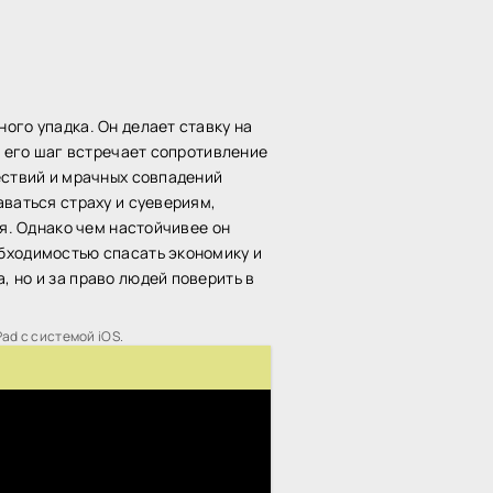
ого упадка. Он делает ставку на
й его шаг встречает сопротивление
ествий и мрачных совпадений
аваться страху и суевериям,
ья. Однако чем настойчивее он
обходимостью спасать экономику и
 но и за право людей поверить в
Pad с системой iOS.