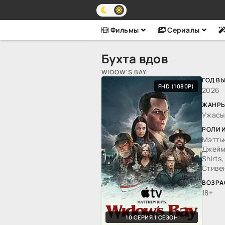
Фильмы
Сериалы
Бухта вдов
WIDOW'S BAY
ГОД В
FHD (1080P)
2026
ЖАНРЫ
Ужасы
РОЛИ 
Мэттью
Джеймс
Shirts
Стиве
ВОЗРА
18+
10 СЕРИЯ 1 СЕЗОН