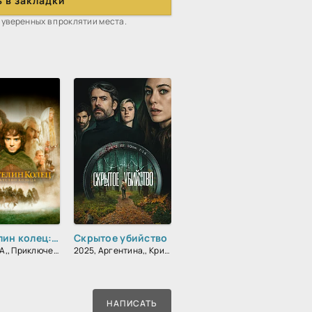
 в закладки
 уверенных в проклятии места.
Властелин колец: Братство кольца
Скрытое убийство
2001, США,, Приключения, Фэнтези, Боевик, Зарубежный
2025, Аргентина,, Криминал, Детектив, Триллер
НАПИСАТЬ