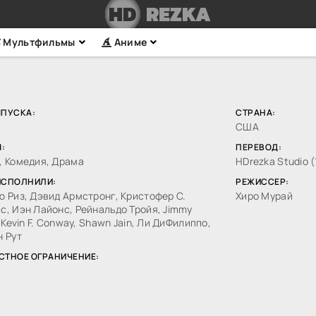
HD
REZKA
Мультфильмы
Аниме
ЫПУСКА:
СТРАНА:
США
:
ПЕРЕВОД:
, Комедия, Драма
HDrezka Studio (
ИСПОЛНИЛИ:
РЕЖИССЕР:
 Риз, Дэвид Армстронг, Кристофер С.
Хиро Мурай
, Иэн Лайонс, Рейнальдо Тройя, Jimmy
, Kevin F. Conway, Shawn Jain, Ли ДиФилиппо,
н Рут
СТНОЕ ОГРАНИЧЕНИЕ: