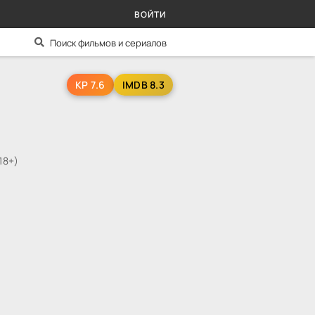
ВОЙТИ
KP 7.6
IMDB 8.3
18+)