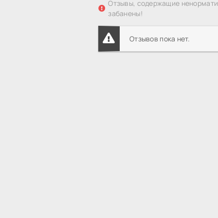
Отзывы, содержащие ненорматив
забанены!
Отзывов пока нет.
HDREZKA смотреть онлайн
Все сериалы
HDREZKA
© 2015 - 2026 
Лучшие фильмы 