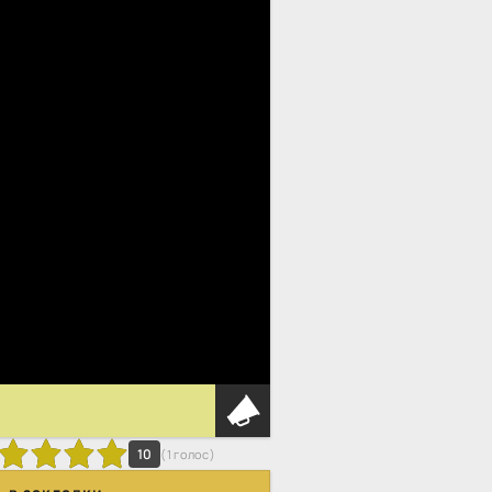
0
10
(
1
голос)