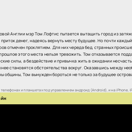
овой Англии мэр Том Лофтис пытается вытащить город из затяжн
 приток денег, надеясь вернуть месту будущее. Но почти кажды
тров отмечен проклятием. Для них череда бед, странных происш
 прошлое этого места нельзя тревожить. Том отказывается подд
еские силы, а бездействие и привычка жить в ожидании несчаст
жнее становятся обстоятельства вокруг. Оказавшись между не
 общины, Том вынужден бороться не только за будущее острова,
телефонах и планшетах под управлением андроид (Android), и на iPhone, i
айн