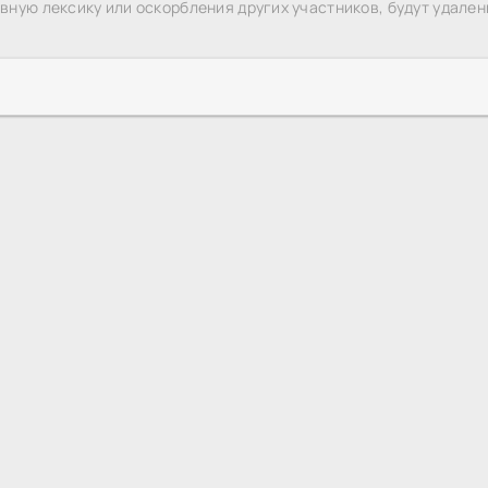
ную лексику или оскорбления других участников, будут удален
Сериалы ужасы
Бухта вдов
HDREZKA
и сериалы планеты онлайн в хорошем HD 1080 качестве!