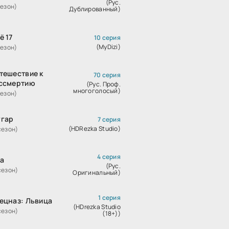
(Рус.
сезон)
Дублированный)
ё 17
10 серия
(MyDizi)
сезон)
тешествие к
70 серия
ссмертию
(Рус. Проф.
многоголосый)
сезон)
гар
7 серия
(HDRezka Studio)
сезон)
4 серия
а
(Рус.
сезон)
Оригинальный)
1 серия
ецназ: Львица
(HDrezka Studio
сезон)
(18+))