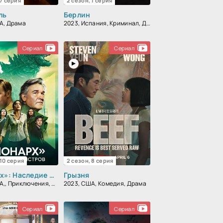
 7 серия
2 сезон, 1 серия
ль
Берлин
А, Драма
2023, Испания, Криминал, Детектив, Боевик, Триллер, Драма
Сериал
Сериал
 10 серия
2 сезон, 8 серия
«Монарх»: Наследие монстров
Грызня
2023, США,, Приключения, Фантастика, Боевик
2023, США, Комедия, Драма
Сериал
Сериал