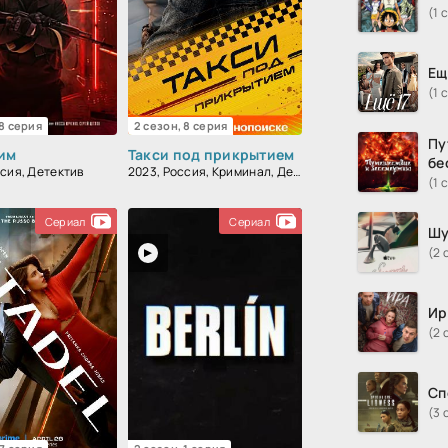
(1 
Ещ
(1 
 8 серия
2 сезон, 8 серия
Пу
им
Такси под прикрытием
бе
ссия, Детектив
2023, Россия, Криминал, Детектив, Триллер
(1 
Сериал
Сериал
Шу
(2 
Ир
(2 
Сп
(3 