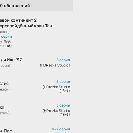
10 обновлений
евой континент 2:
превзойдённый клан Тан
сезон)
4 серия
с. Люб.
лосый)
ди Икс ’97
8 серия
(HDRezka Studio)
сезон)
5 серия
стис
(HDrezka Studio
сезон)
(18+))
5 серия
ки
(HDrezka Studio
сезон)
(18+))
1172 серия
н-Пис