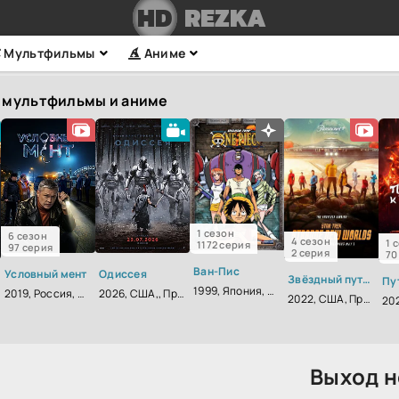
HD
REZKA
Мультфильмы
Аниме
 мультфильмы и аниме
1 сезон
6 сезон
4 сезон
1 
1172 серия
97 серия
2 серия
70
Ван-Пис
Условный мент
Одиссея
Звёздный путь: Странные новые миры
1999, Япония, Приключения, Фэнтези, Комедия, Боевик, Зарубежный, Мелодрама, Драма
2019, Россия, Детектив
2026, США,, Приключения, Фэнтези, Боевик
2022, США, Приключения, Фантастика, Боевик
Выход н